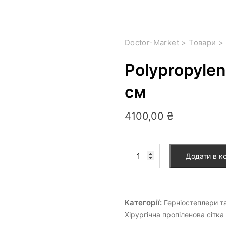
Doctor-Market
>
Товари
>
Polypropylen
cм
4100,00
₴
Додати в к
Категорії:
Герніостеплери та
Хірургічна пропіленова сітка