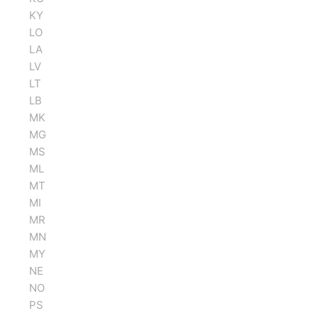
KY
LO
LA
LV
LT
LB
MK
MG
MS
ML
MT
MI
MR
MN
MY
NE
NO
PS