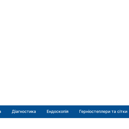
а
Діагностика
Ендоскопія
Герніостеплери та сітки