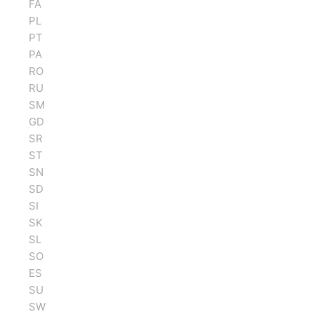
FA
PL
PT
PA
RO
RU
SM
GD
SR
ST
SN
SD
SI
SK
SL
SO
ES
SU
SW