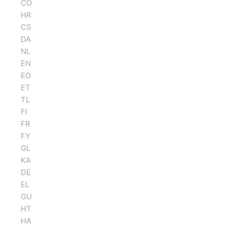
CO
HR
CS
DA
NL
EN
EO
ET
TL
FI
FR
FY
GL
KA
DE
EL
GU
HT
HA