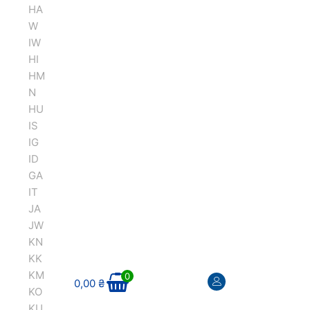
HA
W
IW
HI
HM
N
HU
IS
IG
ID
GA
IT
JA
JW
KN
KK
KM
0
0,00
₴
KO
KU