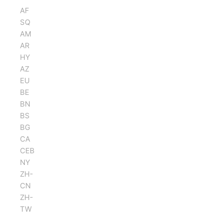
AF
SQ
AM
AR
HY
AZ
EU
BE
BN
BS
BG
CA
CEB
NY
ZH-
CN
ZH-
TW