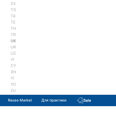
SV
TG
TA
TE
TH
TR
UK
UR
UZ
VI
CY
XH
YI
YO
ZU
Reuse Market
Для практики
Sale