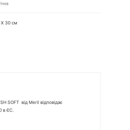
гічна
 X 30 cм
SH SOFT від Meril відповідає
 в ЄС.