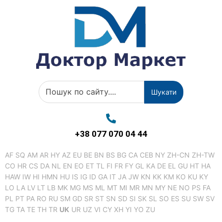
Шукати
+38 077 070 04 44
AF
SQ
AM
AR
HY
AZ
EU
BE
BN
BS
BG
CA
CEB
NY
ZH-CN
ZH-TW
CO
HR
CS
DA
NL
EN
EO
ET
TL
FI
FR
FY
GL
KA
DE
EL
GU
HT
HA
HAW
IW
HI
HMN
HU
IS
IG
ID
GA
IT
JA
JW
KN
KK
KM
KO
KU
KY
LO
LA
LV
LT
LB
MK
MG
MS
ML
MT
MI
MR
MN
MY
NE
NO
PS
FA
PL
PT
PA
RO
RU
SM
GD
SR
ST
SN
SD
SI
SK
SL
SO
ES
SU
SW
SV
TG
TA
TE
TH
TR
UK
UR
UZ
VI
CY
XH
YI
YO
ZU