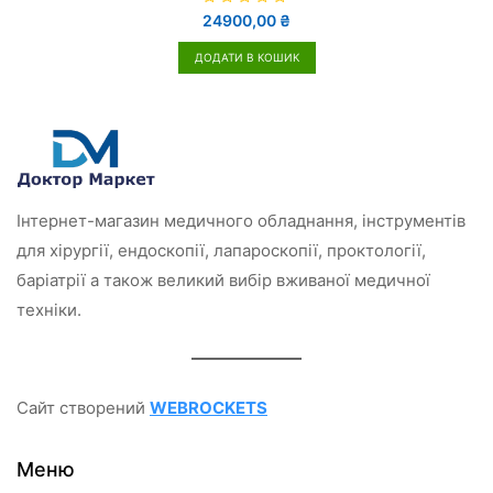
О
24900,00
₴
ц
і
н
ДОДАТИ В КОШИК
е
н
о
в
0
з
5
Інтернет-магазин медичного обладнання, інструментів
для хірургії, ендоскопії, лапароскопії, проктології,
баріатрії а також великий вибір вживаної медичної
техніки.
Сайт створений
WEBROCKETS
Меню