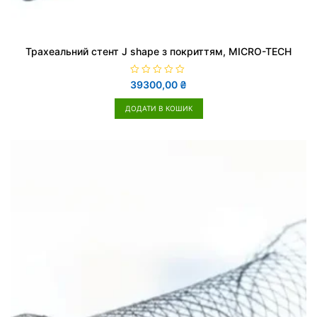
Трахеальний стент J shape з покриттям, MICRO-TECH
О
39300,00
₴
ц
і
н
ДОДАТИ В КОШИК
е
н
о
в
0
з
5