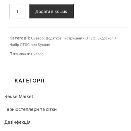
Додати в кошик
Категорії:
,
,
,
Ovesco
Додаткові інструменти OTSC
Ендоскопія
Набір OTSC neo System
Позначка:
Ovesco
КАТЕГОРІЇ
Reuse Market
Герніостеплери та сітки
Дезінфекція