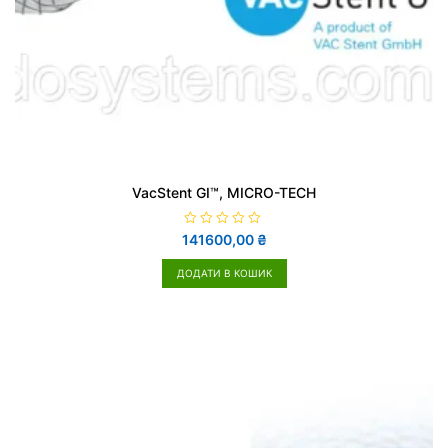
VacStent GI™, MICRO-TECH
О
141600,00
₴
ц
і
н
ДОДАТИ В КОШИК
е
н
о
в
0
з
5