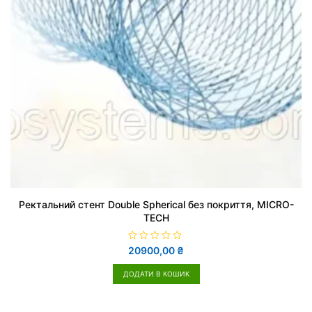
Ректальний стент Double Spherical без покриття, MICRO-
TECH
О
20900,00
₴
ц
і
н
ДОДАТИ В КОШИК
е
н
о
в