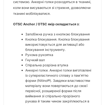
системою. Анкерні голки розходяться в тканині,
коли вони висуваються зі стрижня, дозволяючи
тканині мобілізуватися.
OTSC Anchor / OTSC якір складається з:
Запобіжна ручка з кнопкою блокування
Кнопка блокування. Кнопка блокування
використовується для активації або
блокування інструменту.
Рухома рукоятка
Гнучкий вал
Спіральна розрізна втулка
Анкерні голки. Анкерні голки виготовлені
із супереластичного сплаву з пам’яттю
форми (Nitinol®). Завдяки властивостям
матеріалу вони повертаються до своєї
первісної, розширеної форми після
виймання зі спірально-прорізного
рукава й таким чином закріплюються в