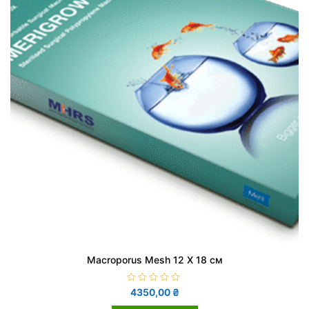
Macroporus Mesh 12 X 18 cм
О
4350,00
₴
ц
і