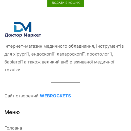
н
ДОДАТИ В КОШИК
е
н
о
в
0
з
5
Інтернет-магазин медичного обладнання, інструментів
для хірургії, ендоскопії, лапароскопії, проктології,
баріатрії а також великий вибір вживаної медичної
техніки.
Сайт створений
WEBROCKETS
Меню
Головна