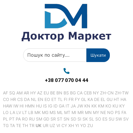
Шукати
+38 077 070 04 44
AF
SQ
AM
AR
HY
AZ
EU
BE
BN
BS
BG
CA
CEB
NY
ZH-CN
ZH-TW
CO
HR
CS
DA
NL
EN
EO
ET
TL
FI
FR
FY
GL
KA
DE
EL
GU
HT
HA
HAW
IW
HI
HMN
HU
IS
IG
ID
GA
IT
JA
JW
KN
KK
KM
KO
KU
KY
LO
LA
LV
LT
LB
MK
MG
MS
ML
MT
MI
MR
MN
MY
NE
NO
PS
FA
PL
PT
PA
RO
RU
SM
GD
SR
ST
SN
SD
SI
SK
SL
SO
ES
SU
SW
SV
TG
TA
TE
TH
TR
UK
UR
UZ
VI
CY
XH
YI
YO
ZU