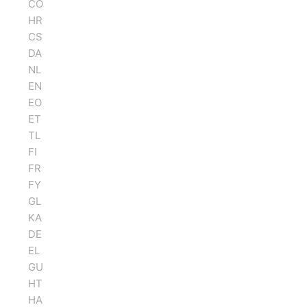
CO
HR
CS
DA
NL
EN
EO
ET
TL
FI
FR
FY
GL
KA
DE
EL
GU
HT
HA