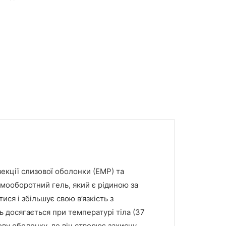
зекції слизової оболонки (ЕМР) та
рмооборотний гель, який є рідиною за
ся і збільшує свою в’язкість з
 досягається при температурі тіла (37
ову оболонку, де він створює захисну