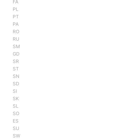
FA
PL
PT
PA
RO
RU
SM
GD
SR
ST
SN
SD
SI
SK
SL
SO
ES
SU
SW