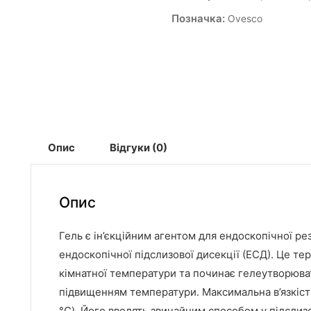
Позначка:
Ovesco
Опис
Відгуки (0)
Опис
Гель є ін’єкційним агентом для ендоскопічної ре
ендоскопічної підслизової дисекції (ЕСД). Це те
кімнатної температури та починає гелеутворювати
підвищенням температури. Максимальна в’язкість
°C). Його вводять звичайним способом у підслиз