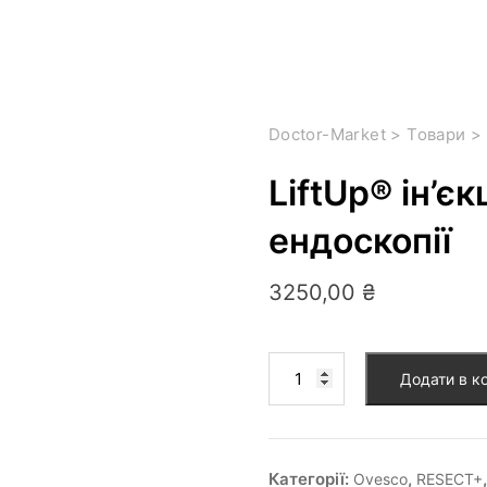
Doctor-Market
>
Товари
>
LiftUp® ін’є
ендоскопії
3250,00
₴
Додати в к
Категорії:
,
Ovesco
RESECT+