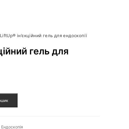
LiftUp® ін’єкційний гель для ендоскопії
кційний гель для
ошик
,
Ендоскопія