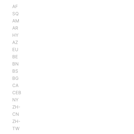
AF
SQ
AM
AR
HY
AZ
EU
BE
BN
BS
BG
CA
CEB
NY
ZH-
CN
ZH-
TW