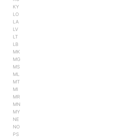
KY
LO
LA
LV
LT
LB
MK
MG
MS
ML
MT
MI
MR
MN
MY
NE
NO
PS