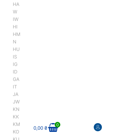
HA
W
IW
HI
HM
N
HU
IS
IG
ID
GA
IT
JA
JW
KN
KK
KM
0
0,00
₴
KO
KU