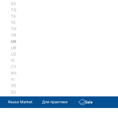
SV
TG
TA
TE
TH
TR
UK
UR
UZ
VI
CY
XH
YI
YO
ZU
Reuse Market
Для практики
Sale