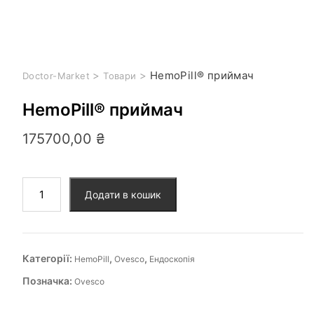
>
>
HemoPill® приймач
Doctor-Market
Товари
HemoPill® приймач
175700,00
₴
Додати в кошик
Категорії:
,
,
HemoPill
Ovesco
Ендоскопія
Позначка:
Ovesco