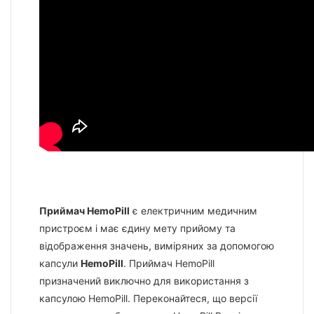
Приймач HemoPill
є електричним медичним
пристроєм і має єдину мету прийому та
відображення значень, виміряних за допомогою
капсули
HemoPill
. Приймач HemoPill
призначений виключно для використання з
капсулою HemoPill. Переконайтеся, що версії