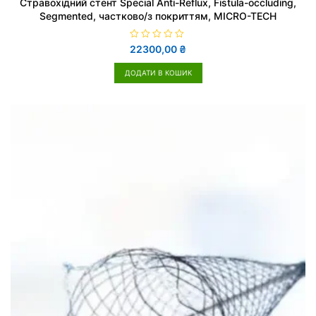
Стравохідний стент Special Anti-Reflux, Fistula-occluding,
Segmented, частково/з покриттям, MICRO-TECH
О
22300,00
₴
ц
і
н
ДОДАТИ В КОШИК
е
н
о
в
0
з
5