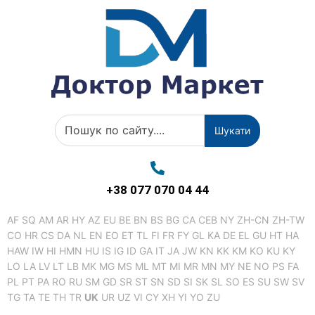
Шукати
+38 077 070 04 44
AF
SQ
AM
AR
HY
AZ
EU
BE
BN
BS
BG
CA
CEB
NY
ZH-CN
ZH-TW
CO
HR
CS
DA
NL
EN
EO
ET
TL
FI
FR
FY
GL
KA
DE
EL
GU
HT
HA
HAW
IW
HI
HMN
HU
IS
IG
ID
GA
IT
JA
JW
KN
KK
KM
KO
KU
KY
LO
LA
LV
LT
LB
MK
MG
MS
ML
MT
MI
MR
MN
MY
NE
NO
PS
FA
PL
PT
PA
RO
RU
SM
GD
SR
ST
SN
SD
SI
SK
SL
SO
ES
SU
SW
SV
TG
TA
TE
TH
TR
UK
UR
UZ
VI
CY
XH
YI
YO
ZU