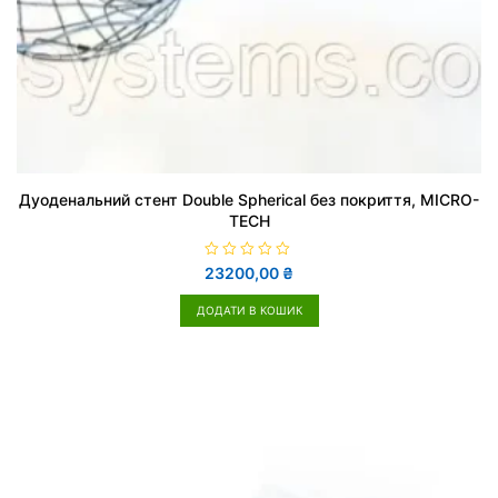
Дуоденальний стент Double Spherical без покриття, MICRO-
TECH
О
23200,00
₴
ц
і
н
ДОДАТИ В КОШИК
е
н
о
в
0
з
5