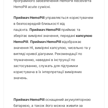
програмного забезпечення HemoPill Receiverта
HemoPill acute сумісні.
Приймач HemoPill
управляється користувачем
в безпосередній близькості від
пацієнта.
Приймач HemoPill
приймає та
зберігає виміряні значення, передані
капсулою
HemoPill
.
Приймач HemoPill
відображає
значення HI, виміряні капсулою, чисельно та у
вигляді кривої діаграми. Рекомендації по
тлумаченню, наведені в інструкції по
застосуванню, служать для підтримки
користувача в їх інтерпретації виміряних
значень.
Приймач HemoPill
оснащений акумуляторною
батареєю, а також його можна живити за