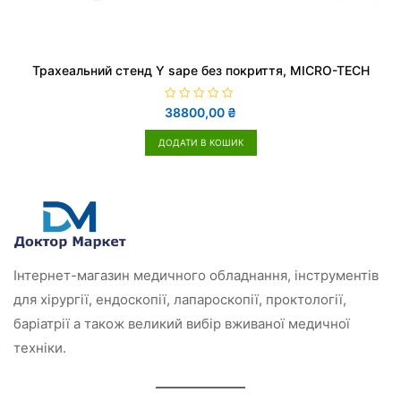
Трахеальний стенд Y sape без покриття, MICRO-TECH
О
38800,00
₴
ц
і
н
ДОДАТИ В КОШИК
е
н
о
в
0
з
5
Інтернет-магазин медичного обладнання, інструментів
для хірургії, ендоскопії, лапароскопії, проктології,
баріатрії а також великий вибір вживаної медичної
техніки.