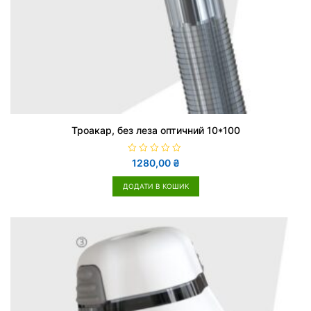
Троакар, без леза оптичний 10*100
О
1280,00
₴
ц
і
н
ДОДАТИ В КОШИК
е
н
о
в
0
з
5