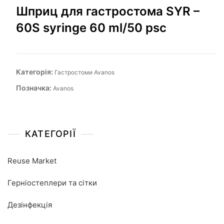
Шприц для гастроcтома SYR –
60S syringe 60 ml/50 psc
Категорія:
Гастростоми Avanos
Позначка:
Avanos
КАТЕГОРІЇ
Reuse Market
Герніостеплери та сітки
Дезінфекція