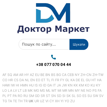
Шукати
+38 077 070 04 44
AF
SQ
AM
AR
HY
AZ
EU
BE
BN
BS
BG
CA
CEB
NY
ZH-CN
ZH-TW
CO
HR
CS
DA
NL
EN
EO
ET
TL
FI
FR
FY
GL
KA
DE
EL
GU
HT
HA
HAW
IW
HI
HMN
HU
IS
IG
ID
GA
IT
JA
JW
KN
KK
KM
KO
KU
KY
LO
LA
LV
LT
LB
MK
MG
MS
ML
MT
MI
MR
MN
MY
NE
NO
PS
FA
PL
PT
PA
RO
RU
SM
GD
SR
ST
SN
SD
SI
SK
SL
SO
ES
SU
SW
SV
TG
TA
TE
TH
TR
UK
UR
UZ
VI
CY
XH
YI
YO
ZU