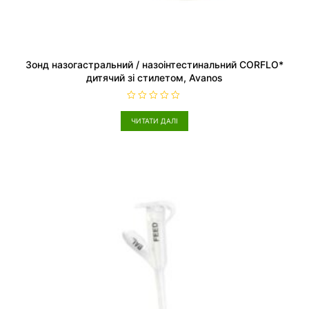
Зонд назогастральний / назоінтестинальний CORFLO*
дитячий зі стилетом, Avanos
О
ц
ЧИТАТИ ДАЛІ
і
н
е
н
о
в
0
з
5