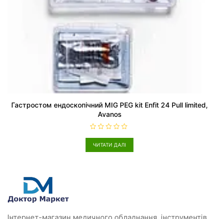
Гастростом ендоскопічний MIG PEG kit Enfit 24 Pull limited,
Avanos
О
ц
ЧИТАТИ ДАЛІ
і
н
е
н
о
в
0
з
5
Інтернет-магазин медичного обладнання, інструментів