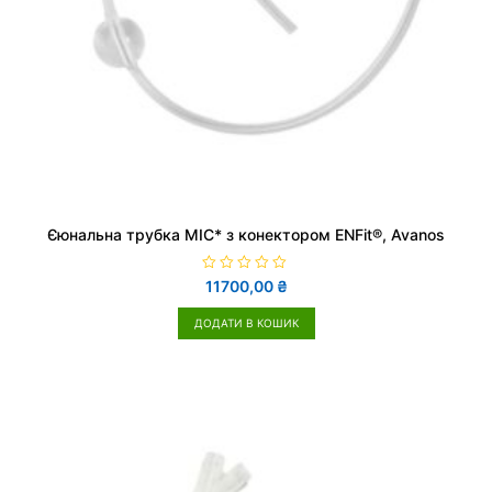
Єюнальна трубка MIC* з конектором ENFit®, Avanos
О
11700,00
₴
ц
і
н
ДОДАТИ В КОШИК
е
н
о
в
0
з
5