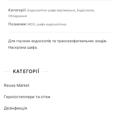
Категорії:
,
,
Ендоскопічні шафи вертикальні
Ендоскопія
Обладнання
Позначки:
,
MDG
шафа ендоскопічна
Для гнучких ендоскопів та трансезофагеальних зондів.
Наскрізна шафа.
КАТЕГОРІЇ
Reuse Market
Герніостеплери та сітки
Дезінфекція