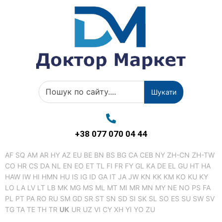
Шукати
+38 077 070 04 44
AF
SQ
AM
AR
HY
AZ
EU
BE
BN
BS
BG
CA
CEB
NY
ZH-CN
ZH-TW
CO
HR
CS
DA
NL
EN
EO
ET
TL
FI
FR
FY
GL
KA
DE
EL
GU
HT
HA
HAW
IW
HI
HMN
HU
IS
IG
ID
GA
IT
JA
JW
KN
KK
KM
KO
KU
KY
LO
LA
LV
LT
LB
MK
MG
MS
ML
MT
MI
MR
MN
MY
NE
NO
PS
FA
PL
PT
PA
RO
RU
SM
GD
SR
ST
SN
SD
SI
SK
SL
SO
ES
SU
SW
SV
TG
TA
TE
TH
TR
UK
UR
UZ
VI
CY
XH
YI
YO
ZU