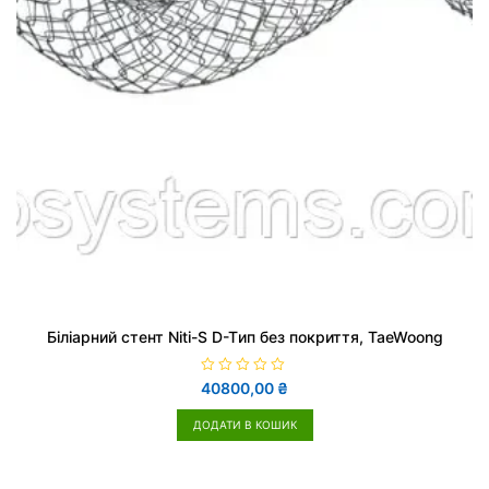
Біліарний стент Niti-S D-Tип без покриття, TaeWoong
О
40800,00
₴
ц
і
н
ДОДАТИ В КОШИК
е
н
о
в
0