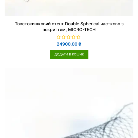
Товстокишковий стент Double Spherical частково з
покриттям, MICRO-TECH
О
24900,00
₴
ц
і
н
ДОДАТИ В КОШИК
е
н
о
в
0
з
5