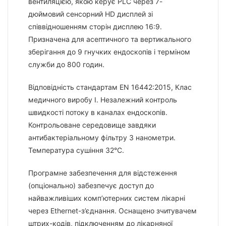
вентиляцією, якою керує PLC через 7-
дюймовий сенсорний HD дисплей зі
співвідношенням сторін дисплею 16:9.
Призначена для асептичного та вертикального
зберігання до 9 гнучких ендоскопів і терміном
служби до 800 годин.
Відповідність стандартам EN 16442:2015, Клас
медичного виробу I. Незалежний контроль
швидкості потоку в каналах ендоскопів.
Контрольоване середовище завдяки
антибактеріальному фільтру 3 нанометри.
Температура сушіння 32°C.
Програмне забезпечення для відстеження
(опціонально) забезпечує доступ до
найважливіших комп’ютерних систем лікарні
через Ethernet-з’єднання. Оснащено зчитувачем
штрих-кодів, підключенням до лікарняної