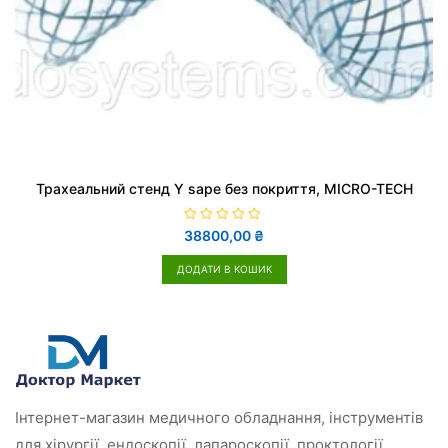
Трахеальний стенд Y sape без покриття, MICRO-TECH
О
38800,00
₴
ц
і
н
ДОДАТИ В КОШИК
е
н
о
в
0
з
5
Інтернет-магазин медичного обладнання, інструментів
для хірургії, ендоскопії, лапароскопії, проктології,