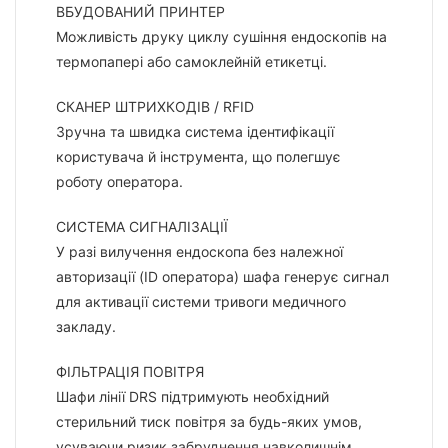
ВБУДОВАНИЙ ПРИНТЕР
Можливість друку циклу сушіння ендоскопів на
термопапері або самоклейній етикетці.
СКАНЕР ШТРИХКОДІВ / RFID
Зручна та швидка система ідентифікації
користувача й інструмента, що полегшує
роботу оператора.
СИСТЕМА СИГНАЛІЗАЦІЇ
У разі вилучення ендоскопа без належної
авторизації (ID оператора) шафа генерує сигнал
для активації системи тривоги медичного
закладу.
ФІЛЬТРАЦІЯ ПОВІТРЯ
Шафи лінії DRS підтримують необхідний
стерильний тиск повітря за будь-яких умов,
усуваючи ризик забруднення навколишнім