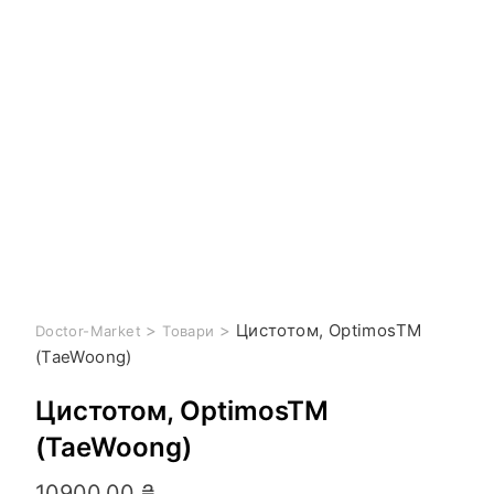
>
>
Цистотом, OptimosTM
Doctor-Market
Товари
(TaeWoong)
Цистотом, OptimosTM
(TaeWoong)
10900,00
₴