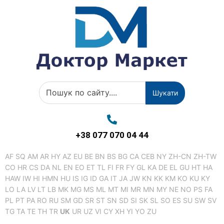
Шукати
+38 077 070 04 44
AF
SQ
AM
AR
HY
AZ
EU
BE
BN
BS
BG
CA
CEB
NY
ZH-CN
ZH-TW
CO
HR
CS
DA
NL
EN
EO
ET
TL
FI
FR
FY
GL
KA
DE
EL
GU
HT
HA
HAW
IW
HI
HMN
HU
IS
IG
ID
GA
IT
JA
JW
KN
KK
KM
KO
KU
KY
LO
LA
LV
LT
LB
MK
MG
MS
ML
MT
MI
MR
MN
MY
NE
NO
PS
FA
PL
PT
PA
RO
RU
SM
GD
SR
ST
SN
SD
SI
SK
SL
SO
ES
SU
SW
SV
TG
TA
TE
TH
TR
UK
UR
UZ
VI
CY
XH
YI
YO
ZU