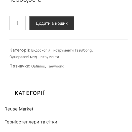
Додати в кошик
Категорії:
,
,
Ендоскопія
Інструменти TaeWoong
Одноразові мед інструменти
Позначки:
,
Optimos
Taewoong
КАТЕГОРІЇ
Reuse Market
Герніостеплери та сітки