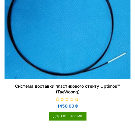
Система доставки пластикового стенту Optimos™
(TaeWoong)
О
1450,00
₴
ц
і
н
ДОДАТИ В КОШИК
е
н
о
в
0