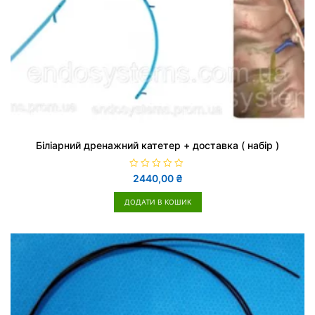
Біліарний дренажний катетер + доставка ( набір )
О
2440,00
₴
ц
і
н
ДОДАТИ В КОШИК
е
н
о
в
0
з
5