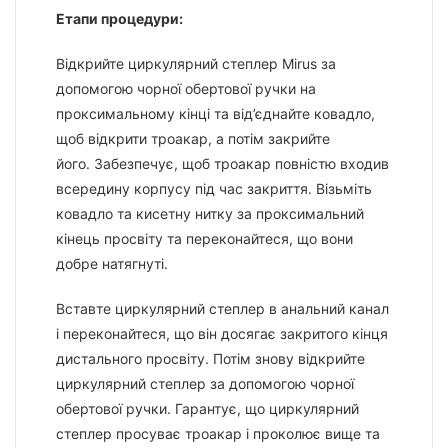
Етапи процедури:
Відкрийте циркулярний степлер Mirus за
допомогою чорної обертової ручки на
проксимальному кінці та від’єднайте ковадло,
щоб відкрити троакар, а потім закрийте
його. Забезпечує, щоб троакар повністю входив
всередину корпусу під час закриття. Візьміть
ковадло та кисетну нитку за проксимальний
кінець просвіту та переконайтеся, що вони
добре натягнуті.
Вставте циркулярний степлер в анальний канал
і переконайтеся, що він досягає закритого кінця
дистального просвіту. Потім знову відкрийте
циркулярний степлер за допомогою чорної
обертової ручки. Гарантує, що циркулярний
степлер просуває троакар і проколює вище та