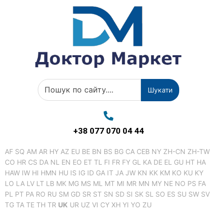
Шукати
+38 077 070 04 44
AF
SQ
AM
AR
HY
AZ
EU
BE
BN
BS
BG
CA
CEB
NY
ZH-CN
ZH-TW
CO
HR
CS
DA
NL
EN
EO
ET
TL
FI
FR
FY
GL
KA
DE
EL
GU
HT
HA
HAW
IW
HI
HMN
HU
IS
IG
ID
GA
IT
JA
JW
KN
KK
KM
KO
KU
KY
LO
LA
LV
LT
LB
MK
MG
MS
ML
MT
MI
MR
MN
MY
NE
NO
PS
FA
PL
PT
PA
RO
RU
SM
GD
SR
ST
SN
SD
SI
SK
SL
SO
ES
SU
SW
SV
TG
TA
TE
TH
TR
UK
UR
UZ
VI
CY
XH
YI
YO
ZU