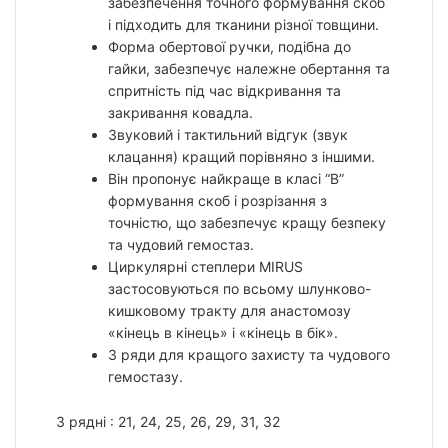
забезпечення точного формування скоб
і підходить для тканини різної товщини.
Форма обертової ручки, подібна до
гайки, забезпечує належне обертання та
спритність під час відкривання та
закривання ковадла.
Звуковий і тактильний відгук (звук
клацання) кращий порівняно з іншими.
Він пропонує найкраще в класі “B”
формування скоб і розрізання з
точністю, що забезпечує кращу безпеку
та чудовий гемостаз.
Циркулярні степлери MIRUS
застосовуються по всьому шлунково-
кишковому тракту для анастомозу
«кінець в кінець» і «кінець в бік».
3 ряди для кращого захисту та чудового
гемостазу.
3 рядні : 21, 24, 25, 26, 29, 31, 32