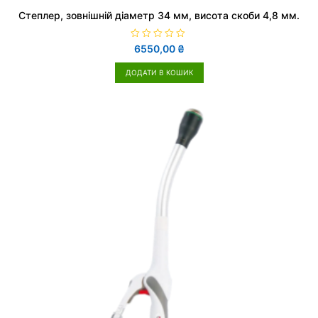
Cтеплер, зовнішній діаметр 34 мм, висота скоби 4,8 мм.
О
6550,00
₴
ц
і
н
ДОДАТИ В КОШИК
е
н
о
в
0
з
5