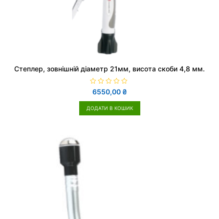
Cтеплер, зовнішній діаметр 21мм, висота скоби 4,8 мм.
О
6550,00
₴
ц
і
н
ДОДАТИ В КОШИК
е
н
о
в
0
з
5