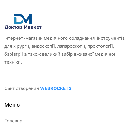
н
о
в
0
з
5
Інтернет-магазин медичного обладнання, інструментів
для хірургії, ендоскопії, лапароскопії, проктології,
баріатрії а також великий вибір вживаної медичної
техніки.
Сайт створений
WEBROCKETS
Меню
Головна