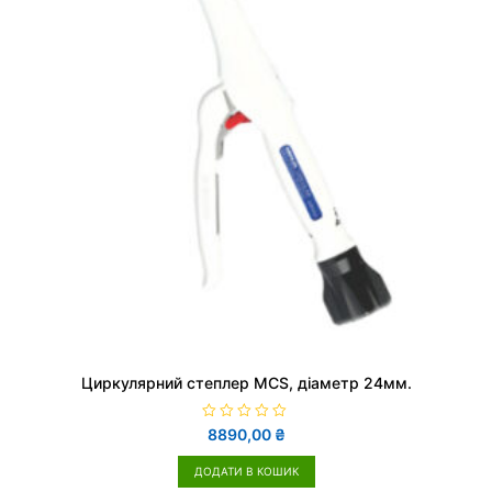
Циркулярний степлер MCS, діаметр 24мм.
О
8890,00
₴
ц
і
н
ДОДАТИ В КОШИК
е