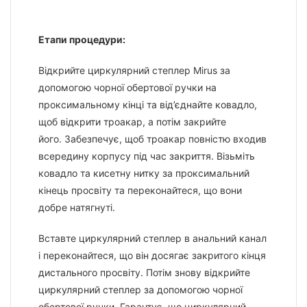
Етапи процедури:
Відкрийте циркулярний степлер Mirus за
допомогою чорної обертової ручки на
проксимальному кінці та від’єднайте ковадло,
щоб відкрити троакар, а потім закрийте
його. Забезпечує, щоб троакар повністю входив
всередину корпусу під час закриття. Візьміть
ковадло та кисетну нитку за проксимальний
кінець просвіту та переконайтеся, що вони
добре натягнуті.
Вставте циркулярний степлер в анальний канал
і переконайтеся, що він досягає закритого кінця
дистального просвіту. Потім знову відкрийте
циркулярний степлер за допомогою чорної
обертової ручки. Гарантує, що циркулярний