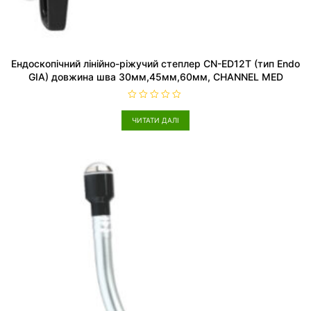
Ендоскопічний лінійно-ріжучий степлер CN-ED12T (тип Endo
GIA) довжина шва 30мм,45мм,60мм, CHANNEL MED
О
ц
ЧИТАТИ ДАЛІ
і
н
е
н
о
в
0
з
5