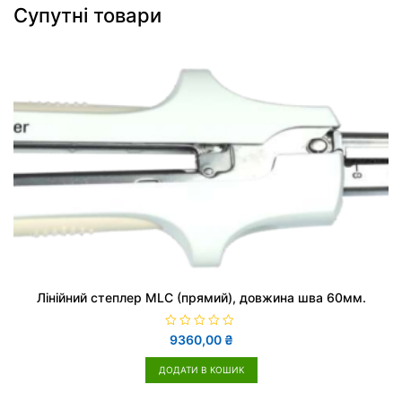
Супутні товари
Лінійний степлер MLC (прямий), довжина шва 60мм.
О
9360,00
₴
ц
і
н
ДОДАТИ В КОШИК
е
н
о