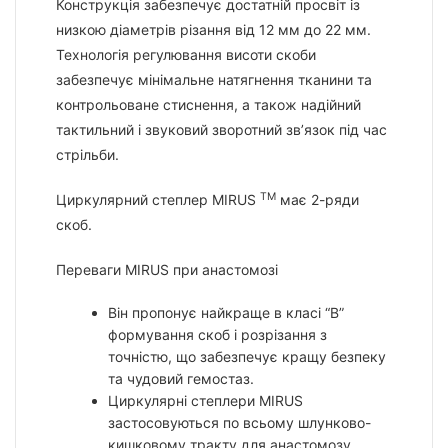
Конструкція забезпечує достатній просвіт із
низкою діаметрів різання від 12 мм до 22 мм.
Технологія регулювання висоти скоби
забезпечує мінімальне натягнення тканини та
контрольоване стиснення, а також надійний
тактильний і звуковий зворотний зв’язок під час
стрільби.
TM
Циркулярний степлер MIRUS
має 2-ряди
скоб.
Переваги MIRUS при анастомозі
Він пропонує найкраще в класі “B”
формування скоб і розрізання з
точністю, що забезпечує кращу безпеку
та чудовий гемостаз.
Циркулярні степлери MIRUS
застосовуються по всьому шлунково-
кишковому тракту для анастомозу