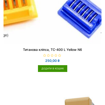
Титанова кліпса, TC-400 L Yellow N6
О
250,00
₴
ц
і
н
ДОДАТИ В КОШИК
е
н
о
в
0
з
5