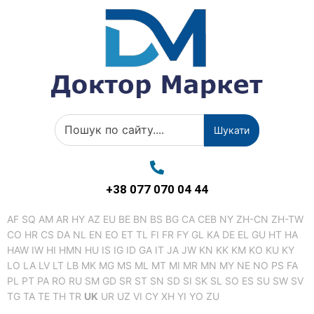
Шукати
+38 077 070 04 44
AF
SQ
AM
AR
HY
AZ
EU
BE
BN
BS
BG
CA
CEB
NY
ZH-CN
ZH-TW
CO
HR
CS
DA
NL
EN
EO
ET
TL
FI
FR
FY
GL
KA
DE
EL
GU
HT
HA
HAW
IW
HI
HMN
HU
IS
IG
ID
GA
IT
JA
JW
KN
KK
KM
KO
KU
KY
LO
LA
LV
LT
LB
MK
MG
MS
ML
MT
MI
MR
MN
MY
NE
NO
PS
FA
PL
PT
PA
RO
RU
SM
GD
SR
ST
SN
SD
SI
SK
SL
SO
ES
SU
SW
SV
TG
TA
TE
TH
TR
UK
UR
UZ
VI
CY
XH
YI
YO
ZU