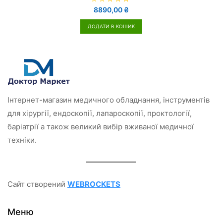
О
8890,00
₴
ц
і
н
ДОДАТИ В КОШИК
е
н
о
в
0
з
5
Інтернет-магазин медичного обладнання, інструментів
для хірургії, ендоскопії, лапароскопії, проктології,
баріатрії а також великий вибір вживаної медичної
техніки.
Сайт створений
WEBROCKETS
Меню