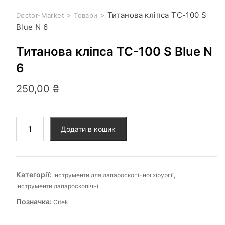
>
>
Титанова кліпса TC-100 S
Doctor-Market
Товари
Blue N 6
Титанова кліпса TC-100 S Blue N
6
250,00
₴
Додати в кошик
Категорії:
,
Інструменти для лапароскопічної хірургії
Інструменти лапароскопічні
Позначка:
Citek