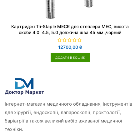
Картриджі Tri-Staple MECR для степлера MEC, висота
скоби 4.0, 4.5, 5.0 довжина шва 45 мм.,чорний
О
12700,00
₴
ц
і
н
ДОДАТИ В КОШИК
е
н
о
в
0
з
5
Інтернет-магазин медичного обладнання, інструментів
для хірургії, ендоскопії, лапароскопії, проктології,
баріатрії а також великий вибір вживаної медичної
техніки.