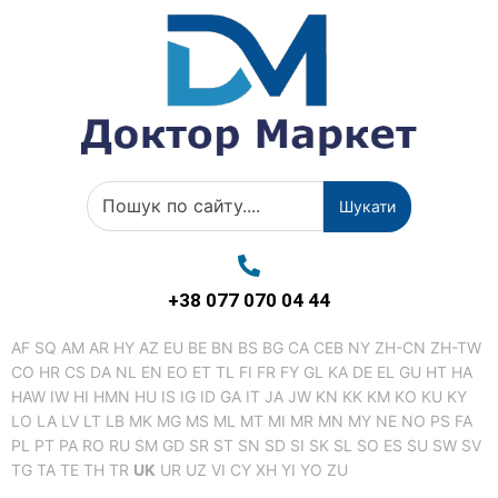
Шукати
+38 077 070 04 44
AF
SQ
AM
AR
HY
AZ
EU
BE
BN
BS
BG
CA
CEB
NY
ZH-CN
ZH-TW
CO
HR
CS
DA
NL
EN
EO
ET
TL
FI
FR
FY
GL
KA
DE
EL
GU
HT
HA
HAW
IW
HI
HMN
HU
IS
IG
ID
GA
IT
JA
JW
KN
KK
KM
KO
KU
KY
LO
LA
LV
LT
LB
MK
MG
MS
ML
MT
MI
MR
MN
MY
NE
NO
PS
FA
PL
PT
PA
RO
RU
SM
GD
SR
ST
SN
SD
SI
SK
SL
SO
ES
SU
SW
SV
TG
TA
TE
TH
TR
UK
UR
UZ
VI
CY
XH
YI
YO
ZU