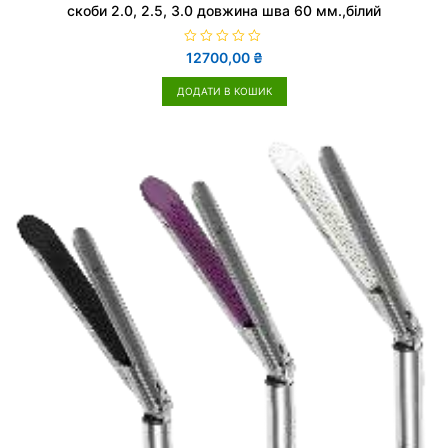
скоби 2.0, 2.5, 3.0 довжина шва 60 мм.,білий
О
12700,00
₴
ц
і
н
ДОДАТИ В КОШИК
е
н
о
в
0
з
5