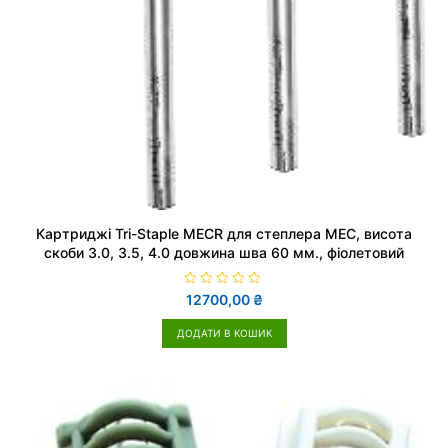
Картриджі Tri-Staple MECR для степлера MEC, висота
скоби 3.0, 3.5, 4.0 довжина шва 60 мм., фіолетовий
О
12700,00
₴
ц
і
н
ДОДАТИ В КОШИК
е
н
о
в
0
з
5