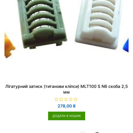
Лігатурний затиск (титанови кліпси) MLT100 S N6 скоба 2,5
мм
О
278,00
₴
ц
і
н
ДОДАТИ В КОШИК
е
н
о
в