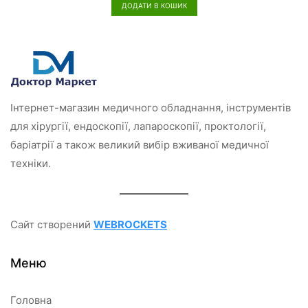
н
ДОДАТИ В КОШИК
е
н
о
в
0
з
5
Інтернет-магазин медичного обладнання, інструментів
для хірургії, ендоскопії, лапароскопії, проктології,
баріатрії а також великий вибір вживаної медичної
техніки.
Сайт створений
WEBROCKETS
Меню
Головна