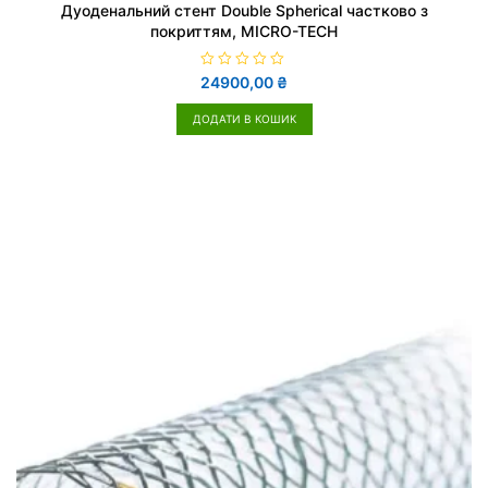
Дуоденальний стент Double Spherical частково з
покриттям, MICRO-TECH
О
24900,00
₴
ц
і
н
ДОДАТИ В КОШИК
е
н
о
в
0
з
5