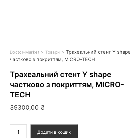
>
>
Трахеальний стент Y shape
Doctor-Market
Товари
частково з покриттям, MICRO-TECH
Трахеальний стент Y shape
частково з покриттям, MICRO-
TECH
39300,00
₴
Додати в кошик