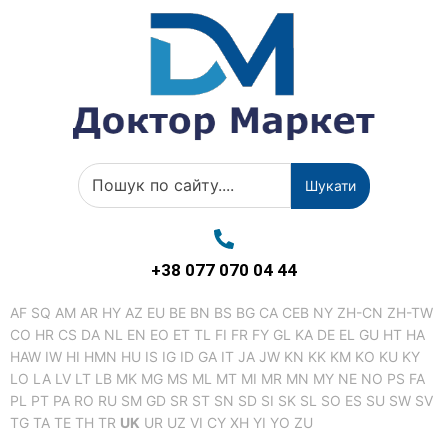
Шукати
+38 077 070 04 44
AF
SQ
AM
AR
HY
AZ
EU
BE
BN
BS
BG
CA
CEB
NY
ZH-CN
ZH-TW
CO
HR
CS
DA
NL
EN
EO
ET
TL
FI
FR
FY
GL
KA
DE
EL
GU
HT
HA
HAW
IW
HI
HMN
HU
IS
IG
ID
GA
IT
JA
JW
KN
KK
KM
KO
KU
KY
LO
LA
LV
LT
LB
MK
MG
MS
ML
MT
MI
MR
MN
MY
NE
NO
PS
FA
PL
PT
PA
RO
RU
SM
GD
SR
ST
SN
SD
SI
SK
SL
SO
ES
SU
SW
SV
TG
TA
TE
TH
TR
UK
UR
UZ
VI
CY
XH
YI
YO
ZU