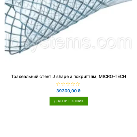
Трахеальний стент J shape з покриттям, MICRO-TECH
О
39300,00
₴
ц
і
н
ДОДАТИ В КОШИК
е
н
о
в
0
з
5