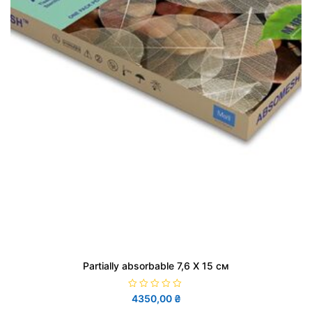
Partially absorbable 7,6 X 15 см
О
4350,00
₴
ц
і