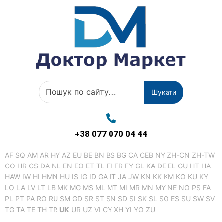
Шукати
+38 077 070 04 44
AF
SQ
AM
AR
HY
AZ
EU
BE
BN
BS
BG
CA
CEB
NY
ZH-CN
ZH-TW
CO
HR
CS
DA
NL
EN
EO
ET
TL
FI
FR
FY
GL
KA
DE
EL
GU
HT
HA
HAW
IW
HI
HMN
HU
IS
IG
ID
GA
IT
JA
JW
KN
KK
KM
KO
KU
KY
LO
LA
LV
LT
LB
MK
MG
MS
ML
MT
MI
MR
MN
MY
NE
NO
PS
FA
PL
PT
PA
RO
RU
SM
GD
SR
ST
SN
SD
SI
SK
SL
SO
ES
SU
SW
SV
TG
TA
TE
TH
TR
UK
UR
UZ
VI
CY
XH
YI
YO
ZU