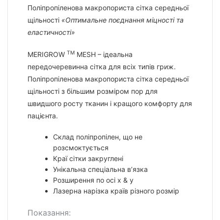
Поліпропіленова макропориста сітка середньої
щільності
«Оптимальне поєднання міцності та
еластичності»
TM
MERIGROW
MESH – ідеальна
передочеревинна сітка для всіх типів гриж.
Поліпропіленова макропориста сітка середньої
щільності з більшим розміром пор для
швидшого росту тканин і кращого комфорту для
пацієнта.
Склад поліпропілен, що не
розсмоктується
Краї сітки закруглені
Унікальна спеціальна в’язка
Розширення по осі x & y
Лазерна нарізка країв різного розмір
Показання: