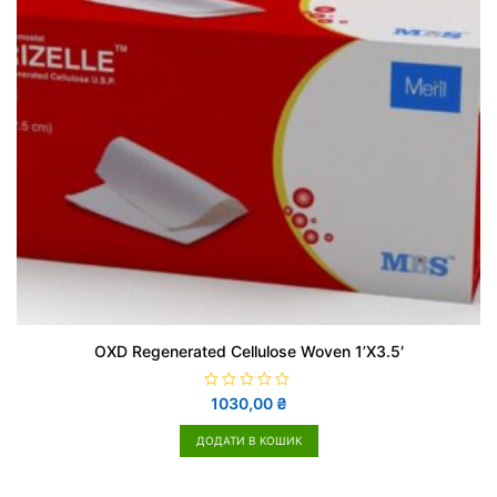
OXD Regenerated Cellulose Woven 1’X3.5′
О
1030,00
₴
ц
і
н
ДОДАТИ В КОШИК
е
н
о
в