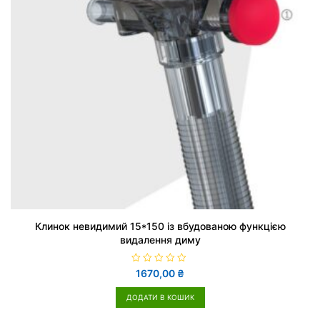
Клинок невидимий 15*150 із вбудованою функцією
видалення диму
О
1670,00
₴
ц
і
н
ДОДАТИ В КОШИК
е
н