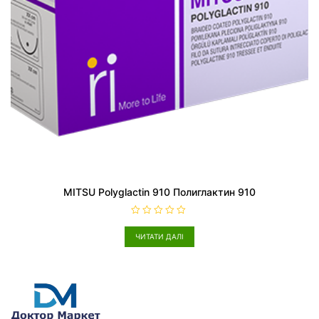
MITSU Polyglactin 910 Полиглактин 910
О
ц
ЧИТАТИ ДАЛІ
і
н
е
н
о
в
0
з
5