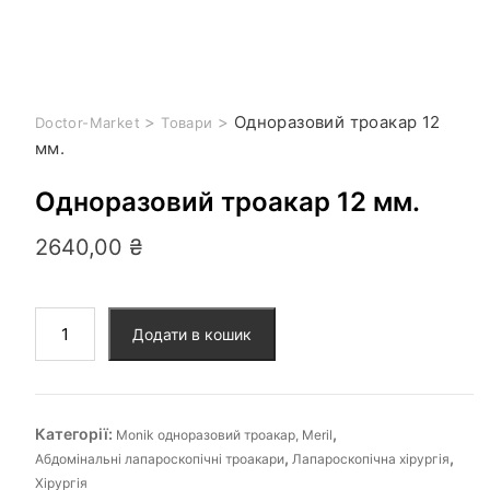
>
>
Одноразовий троакар 12
Doctor-Market
Товари
мм.
Одноразовий троакар 12 мм.
2640,00
₴
Додати в кошик
Категорії:
,
Monik одноразовий троакар, Meril
,
,
Абдомінальні лапароскопічні троакари
Лапароскопічна хірургія
Хірургія