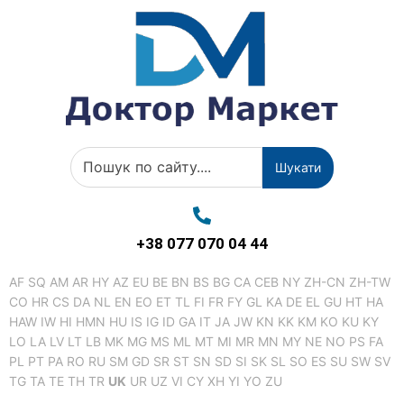
Шукати
+38 077 070 04 44
AF
SQ
AM
AR
HY
AZ
EU
BE
BN
BS
BG
CA
CEB
NY
ZH-CN
ZH-TW
CO
HR
CS
DA
NL
EN
EO
ET
TL
FI
FR
FY
GL
KA
DE
EL
GU
HT
HA
HAW
IW
HI
HMN
HU
IS
IG
ID
GA
IT
JA
JW
KN
KK
KM
KO
KU
KY
LO
LA
LV
LT
LB
MK
MG
MS
ML
MT
MI
MR
MN
MY
NE
NO
PS
FA
PL
PT
PA
RO
RU
SM
GD
SR
ST
SN
SD
SI
SK
SL
SO
ES
SU
SW
SV
TG
TA
TE
TH
TR
UK
UR
UZ
VI
CY
XH
YI
YO
ZU