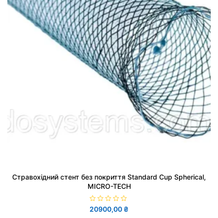
Стравохідний стент без покриття Standard Cup Spherical,
MICRO-TECH
О
20900,00
₴
ц