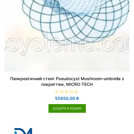
Панкреатичний стент Pseudocyst Mushroom–umbrella з
покриттям, MICRO-TECH
О
55650,00
₴
ц
і
н
ДОДАТИ В КОШИК
е
н
о
в
0
з
5