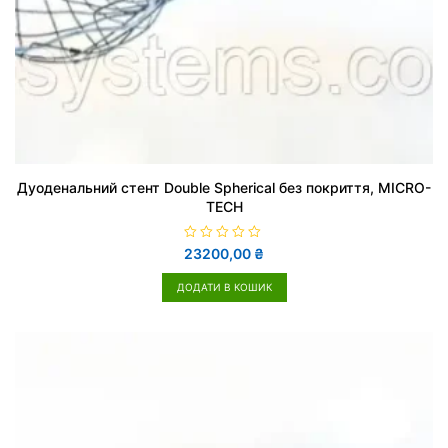
Дуоденальний стент Double Spherical без покриття, MICRO-
TECH
О
23200,00
₴
ц
і
н
ДОДАТИ В КОШИК
е
н
о
в
0
з
5