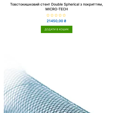
Товстокишковий стент Double Spherical з покриттям,
MICRO-TECH
О
21450,00
₴
ц
і
н
ДОДАТИ В КОШИК
е
н
о
в
0
з
5