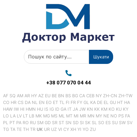
Шукати
+38 077 070 04 44
AF
SQ
AM
AR
HY
AZ
EU
BE
BN
BS
BG
CA
CEB
NY
ZH-CN
ZH-TW
CO
HR
CS
DA
NL
EN
EO
ET
TL
FI
FR
FY
GL
KA
DE
EL
GU
HT
HA
HAW
IW
HI
HMN
HU
IS
IG
ID
GA
IT
JA
JW
KN
KK
KM
KO
KU
KY
LO
LA
LV
LT
LB
MK
MG
MS
ML
MT
MI
MR
MN
MY
NE
NO
PS
FA
PL
PT
PA
RO
RU
SM
GD
SR
ST
SN
SD
SI
SK
SL
SO
ES
SU
SW
SV
TG
TA
TE
TH
TR
UK
UR
UZ
VI
CY
XH
YI
YO
ZU