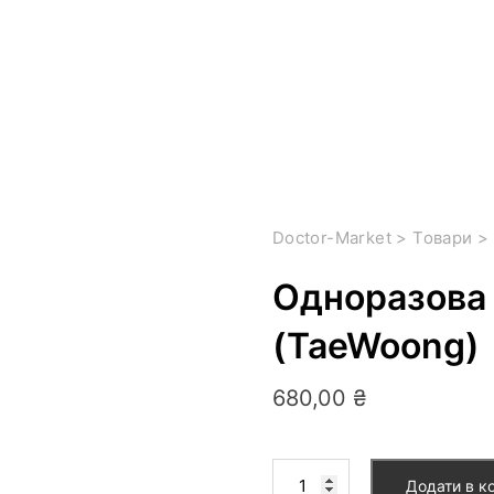
Doctor-Market
>
Товари
>
Одноразова 
(TaeWoong)
680,00
₴
Додати в к