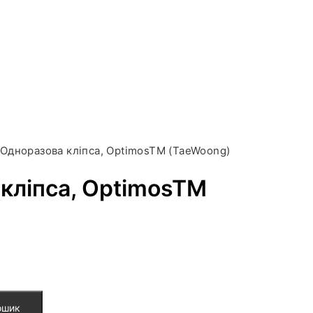
Одноразова кліпса, OptimosTM (TaeWoong)
кліпса, OptimosTM
ошик