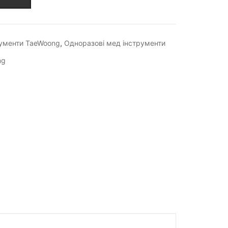
,
рументи TaeWoong
Одноразові мед інструменти
ng