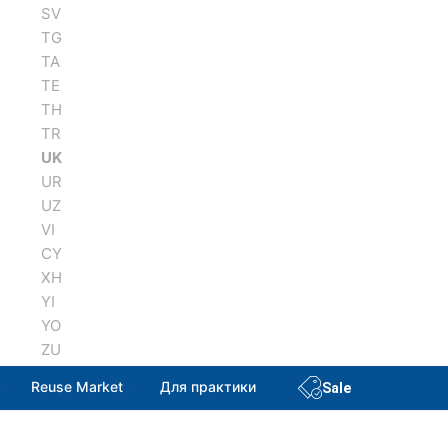
SV
TG
TA
TE
TH
TR
UK
UR
UZ
VI
CY
XH
YI
YO
ZU
Reuse Market
Для практики
Sale