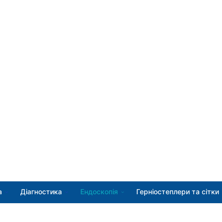
а
Діагностика
Ендоскопія
Герніостеплери та сітки