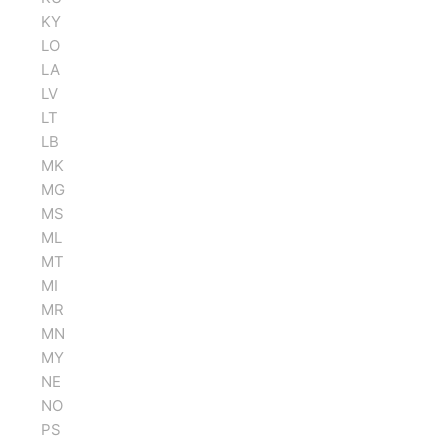
KY
LO
LA
LV
LT
LB
MK
MG
MS
ML
MT
MI
MR
MN
MY
NE
NO
PS