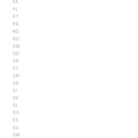
FA
PL
PT
PA
RO
RU
SM
GD
SR
ST
SN
SD
SI
SK
SL
SO
ES
SU
SW