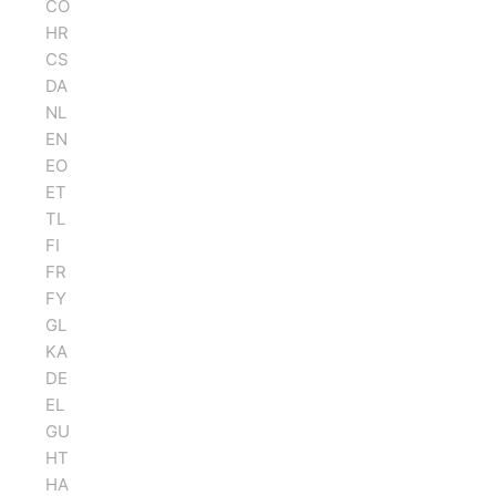
CO
HR
CS
DA
NL
EN
EO
ET
TL
FI
FR
FY
GL
KA
DE
EL
GU
HT
HA