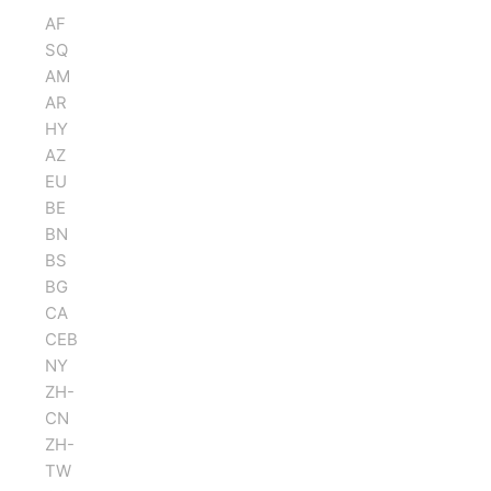
AF
SQ
AM
AR
HY
AZ
EU
BE
BN
BS
BG
CA
CEB
NY
ZH-
CN
ZH-
TW