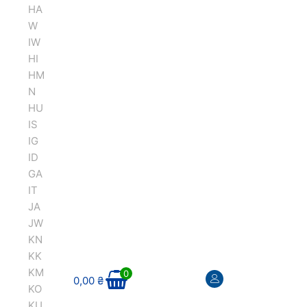
HA
W
IW
HI
HM
N
HU
IS
IG
ID
GA
IT
JA
JW
KN
KK
KM
0
0,00
₴
KO
KU