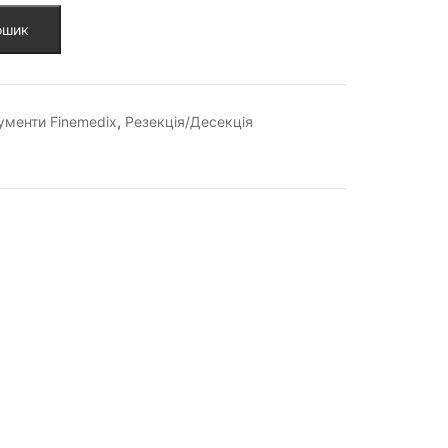
ошик
,
ументи Finemedix
Резекція/Десекція