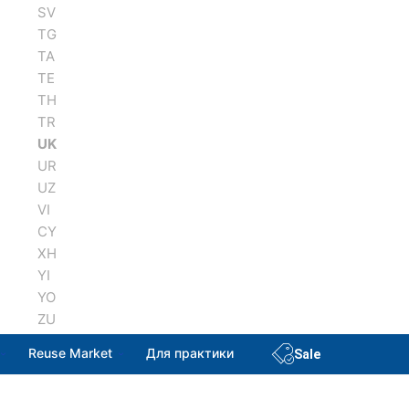
SV
TG
TA
TE
TH
TR
UK
UR
UZ
VI
CY
XH
YI
YO
ZU
Reuse Market
Для практики
Sale