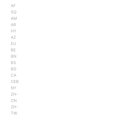
AF
SQ
AM
AR
HY
AZ
EU
BE
BN
BS
BG
CA
CEB
NY
ZH-
CN
ZH-
TW