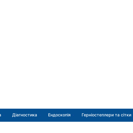
а
Діагностика
Ендоскопія
Герніостеплери та сітки