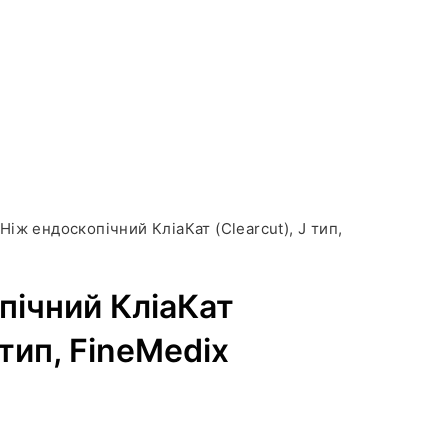
Ніж ендоскопічний КліаКат (Clearcut), J тип,
пічний КліаКат
 тип, FineMedix