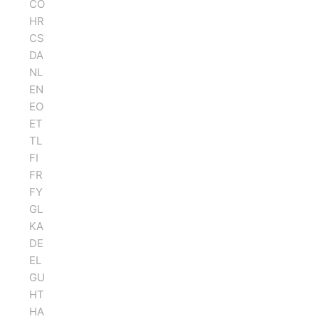
CO
HR
CS
DA
NL
EN
EO
ET
TL
FI
FR
FY
GL
KA
DE
EL
GU
HT
HA