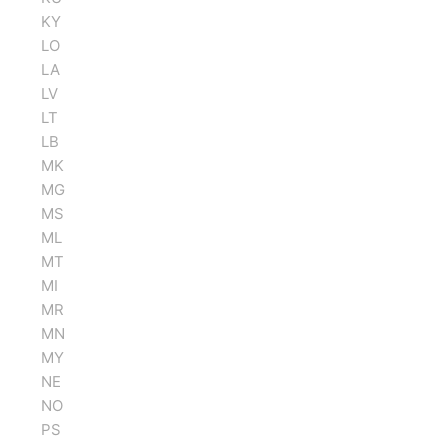
KY
LO
LA
LV
LT
LB
MK
MG
MS
ML
MT
MI
MR
MN
MY
NE
NO
PS