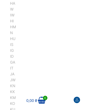
HA
W
IW
HI
HM
N
HU
IS
IG
ID
GA
IT
JA
JW
KN
KK
KM
0
0,00
₴
KO
KU