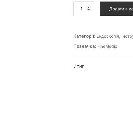
Додати в к
Категорії:
,
Ендоскопія
Інстр
Позначка:
FineMedix
J тип