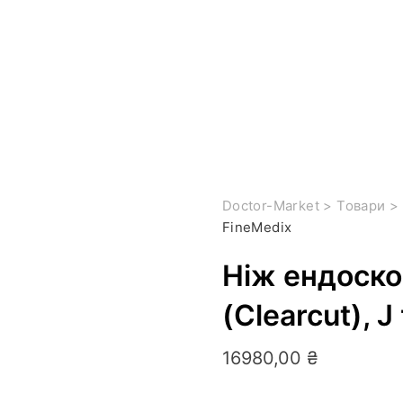
Doctor-Market
>
Товари
>
FineMedix
Ніж ендоско
(Clearcut), J
16980,00
₴