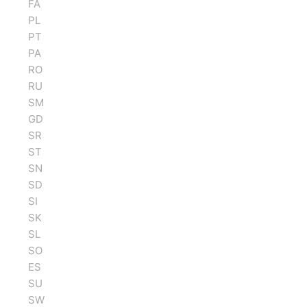
FA
PL
PT
PA
RO
RU
SM
GD
SR
ST
SN
SD
SI
SK
SL
SO
ES
SU
SW