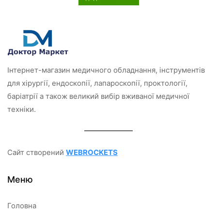
е
н
о
в
0
з
5
Інтернет-магазин медичного обладнання, інструментів
для хірургії, ендоскопії, лапароскопії, проктології,
баріатрії а також великий вибір вживаної медичної
техніки.
Сайт створений
WEBROCKETS
Меню
Головна