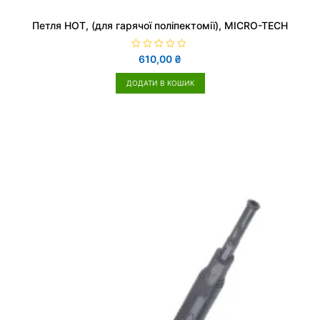
Петля HOT, (для гарячої поліпектомії), MICRO-TECH
О
610,00
₴
ц
і
н
ДОДАТИ В КОШИК
е
н
о
в
0
з
5