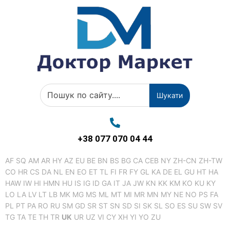
Шукати
+38 077 070 04 44
AF
SQ
AM
AR
HY
AZ
EU
BE
BN
BS
BG
CA
CEB
NY
ZH-CN
ZH-TW
CO
HR
CS
DA
NL
EN
EO
ET
TL
FI
FR
FY
GL
KA
DE
EL
GU
HT
HA
HAW
IW
HI
HMN
HU
IS
IG
ID
GA
IT
JA
JW
KN
KK
KM
KO
KU
KY
LO
LA
LV
LT
LB
MK
MG
MS
ML
MT
MI
MR
MN
MY
NE
NO
PS
FA
PL
PT
PA
RO
RU
SM
GD
SR
ST
SN
SD
SI
SK
SL
SO
ES
SU
SW
SV
TG
TA
TE
TH
TR
UK
UR
UZ
VI
CY
XH
YI
YO
ZU