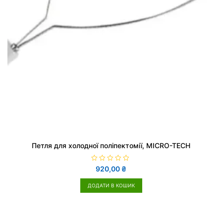
Петля для холодної поліпектомії, MICRO-TECH
О
920,00
₴
ц
і
н
ДОДАТИ В КОШИК
е
н
о
в
0
з