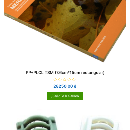
PP+PLCL TSM (7.6cm*15cm rectangular)
О
28250,00
₴
ц
і
н
ДОДАТИ В КОШИК
е
н
о
в
0
з
5