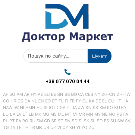
Шукати
+38 077 070 04 44
AF
SQ
AM
AR
HY
AZ
EU
BE
BN
BS
BG
CA
CEB
NY
ZH-CN
ZH-TW
CO
HR
CS
DA
NL
EN
EO
ET
TL
FI
FR
FY
GL
KA
DE
EL
GU
HT
HA
HAW
IW
HI
HMN
HU
IS
IG
ID
GA
IT
JA
JW
KN
KK
KM
KO
KU
KY
LO
LA
LV
LT
LB
MK
MG
MS
ML
MT
MI
MR
MN
MY
NE
NO
PS
FA
PL
PT
PA
RO
RU
SM
GD
SR
ST
SN
SD
SI
SK
SL
SO
ES
SU
SW
SV
TG
TA
TE
TH
TR
UK
UR
UZ
VI
CY
XH
YI
YO
ZU