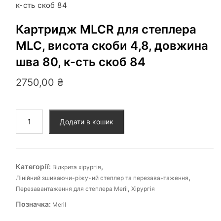
к-сть скоб 84
Картридж MLCR для степлера
MLC, висота скоби 4,8, довжина
шва 80, к-сть скоб 84
2750,00
₴
Додати в кошик
Категорії:
,
Відкрита хірургія
,
Лінійний зшиваючи-ріжучий степлер та перезавантаження
,
Перезавантаження для степлера Meril
Хірургія
Позначка:
Meril