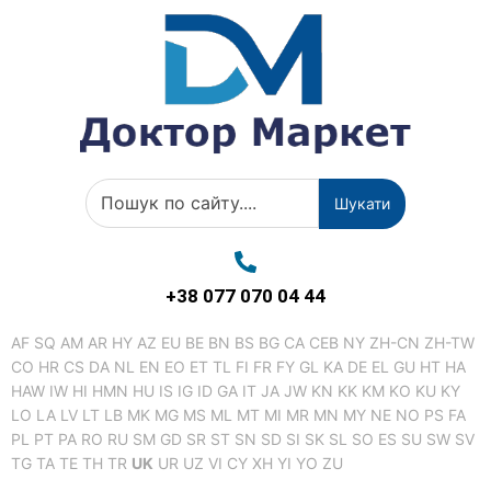
Шукати
+38 077 070 04 44
AF
SQ
AM
AR
HY
AZ
EU
BE
BN
BS
BG
CA
CEB
NY
ZH-CN
ZH-TW
CO
HR
CS
DA
NL
EN
EO
ET
TL
FI
FR
FY
GL
KA
DE
EL
GU
HT
HA
HAW
IW
HI
HMN
HU
IS
IG
ID
GA
IT
JA
JW
KN
KK
KM
KO
KU
KY
LO
LA
LV
LT
LB
MK
MG
MS
ML
MT
MI
MR
MN
MY
NE
NO
PS
FA
PL
PT
PA
RO
RU
SM
GD
SR
ST
SN
SD
SI
SK
SL
SO
ES
SU
SW
SV
TG
TA
TE
TH
TR
UK
UR
UZ
VI
CY
XH
YI
YO
ZU