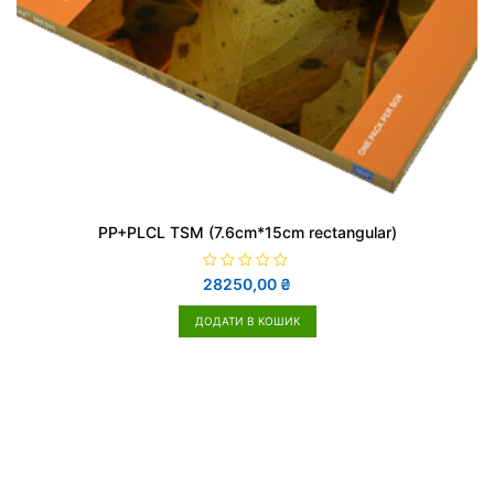
PP+PLCL TSM (7.6cm*15cm rectangular)
О
28250,00
₴
ц
і
н
ДОДАТИ В КОШИК
е
н
о
в
0
з
5