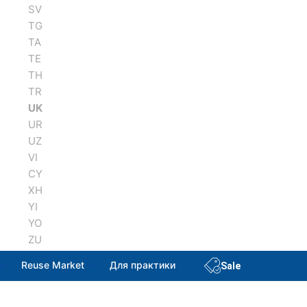
SV
TG
TA
TE
TH
TR
UK
UR
UZ
VI
CY
XH
YI
YO
ZU
Reuse Market
Для практики
Sale