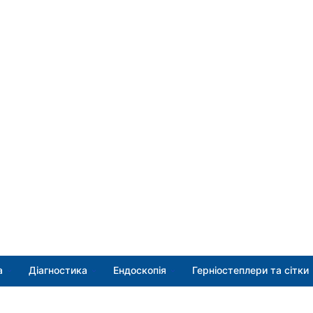
а
Діагностика
Ендоскопія
Герніостеплери та сітки