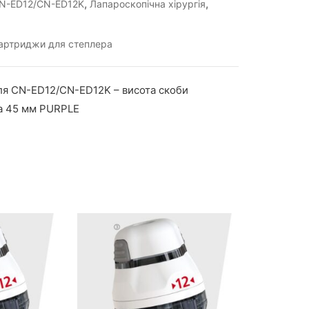
,
,
N-ED12/CN-ED12K
Лапароскопічна хірургія
артриджи для степлера
я CN-ED12/CN-ED12K – висота скоби
ва 45 мм PURPLE