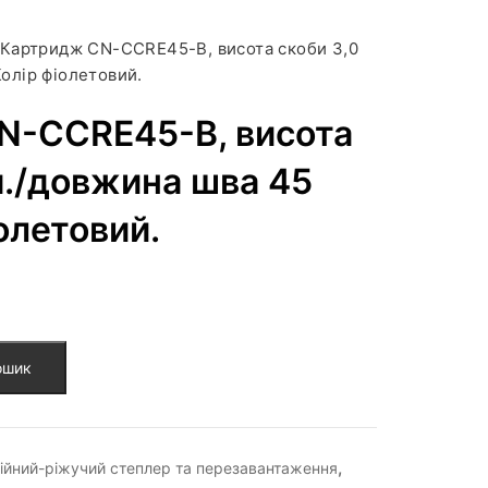
Картридж CN-CCRE45-B, висота скоби 3,0
олір фіолетовий.
N-CCRE45-B, висота
м./довжина шва 45
олетовий.
ошик
,
нійний-ріжучий степлер та перезавантаження