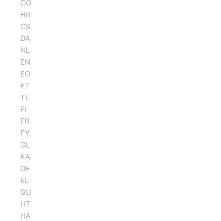
CO
HR
CS
DA
NL
EN
EO
ET
TL
FI
FR
FY
GL
KA
DE
EL
GU
HT
HA