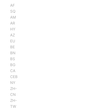
AF
SQ
AM
AR
HY
AZ
EU
BE
BN
BS
BG
CA
CEB
NY
ZH-
CN
ZH-
TW