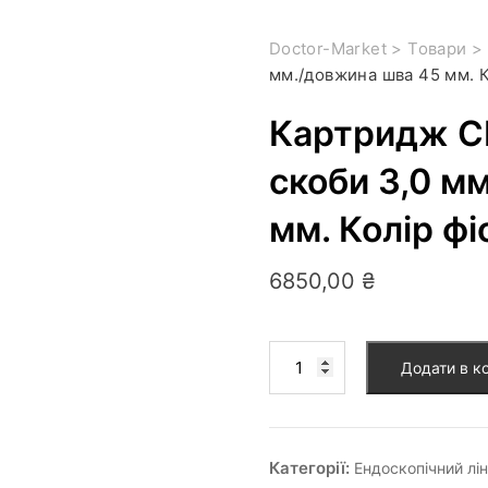
Doctor-Market
>
Товари
>
мм./довжина шва 45 мм. К
Картридж C
скоби 3,0 м
мм. Колір фі
6850,00
₴
Додати в к
Категорії:
Ендоскопічний лі