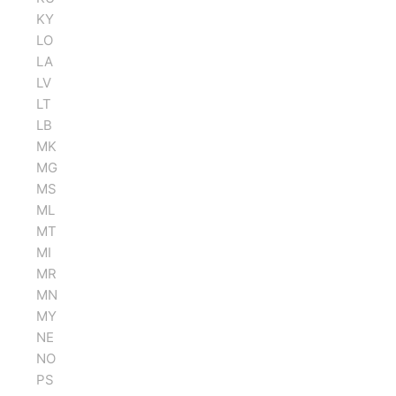
KY
LO
LA
LV
LT
LB
MK
MG
MS
ML
MT
MI
MR
MN
MY
NE
NO
PS