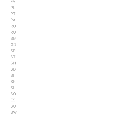
FA
PL
PT
PA
RO
RU
SM
GD
SR
ST
SN
SD
SI
SK
SL
SO
ES
SU
SW