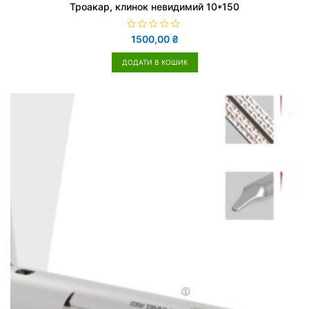
Троакар, клинок невидимий 10*150
О
1500,00
₴
ц
і
н
ДОДАТИ В КОШИК
е
н
о
в
0
з
5