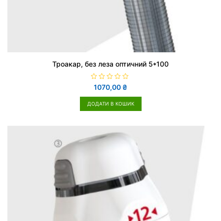
Троакар, без леза оптичний 5*100
О
1070,00
₴
ц
і
н
ДОДАТИ В КОШИК
е
н
о
в
0
з
5