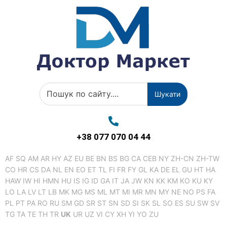
Шукати
+38 077 070 04 44
AF
SQ
AM
AR
HY
AZ
EU
BE
BN
BS
BG
CA
CEB
NY
ZH-CN
ZH-TW
CO
HR
CS
DA
NL
EN
EO
ET
TL
FI
FR
FY
GL
KA
DE
EL
GU
HT
HA
HAW
IW
HI
HMN
HU
IS
IG
ID
GA
IT
JA
JW
KN
KK
KM
KO
KU
KY
LO
LA
LV
LT
LB
MK
MG
MS
ML
MT
MI
MR
MN
MY
NE
NO
PS
FA
PL
PT
PA
RO
RU
SM
GD
SR
ST
SN
SD
SI
SK
SL
SO
ES
SU
SW
SV
TG
TA
TE
TH
TR
UK
UR
UZ
VI
CY
XH
YI
YO
ZU