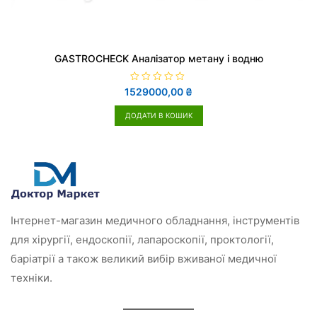
GASTROCHECK Аналізатор метану і водню
О
1529000,00
₴
ц
і
н
ДОДАТИ В КОШИК
е
н
о
в
0
з
5
Інтернет-магазин медичного обладнання, інструментів
для хірургії, ендоскопії, лапароскопії, проктології,
баріатрії а також великий вибір вживаної медичної
техніки.