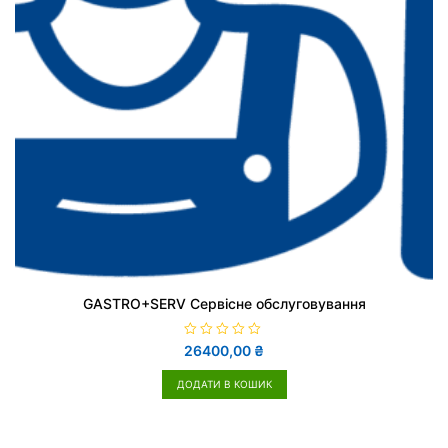
GASTRO+SERV Сервісне обслуговування
О
26400,00
₴
ц
і
н
ДОДАТИ В КОШИК
е
н
о
в
0