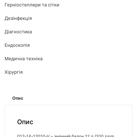
Герніостеплери та сітки
Дезінфекція
Діагностика
Ендоскопія
Медична техніка
Хірургія
Опис
Опис
012-14-12010-V – змінний балон 12 л (100 ppm