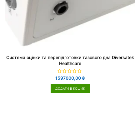
Система оцінки та перепідготовки тазового дна Diversatek
Healthcare
О
1597000,00
₴
ц
і
н
ДОДАТИ В КОШИК
е
н
о
в
0
з
5