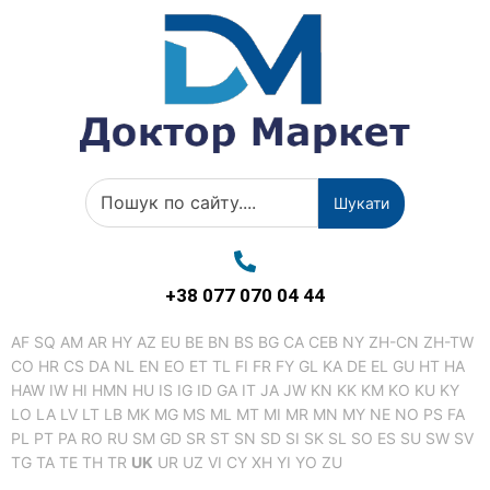
Шукати
+38 077 070 04 44
AF
SQ
AM
AR
HY
AZ
EU
BE
BN
BS
BG
CA
CEB
NY
ZH-CN
ZH-TW
CO
HR
CS
DA
NL
EN
EO
ET
TL
FI
FR
FY
GL
KA
DE
EL
GU
HT
HA
HAW
IW
HI
HMN
HU
IS
IG
ID
GA
IT
JA
JW
KN
KK
KM
KO
KU
KY
LO
LA
LV
LT
LB
MK
MG
MS
ML
MT
MI
MR
MN
MY
NE
NO
PS
FA
PL
PT
PA
RO
RU
SM
GD
SR
ST
SN
SD
SI
SK
SL
SO
ES
SU
SW
SV
TG
TA
TE
TH
TR
UK
UR
UZ
VI
CY
XH
YI
YO
ZU