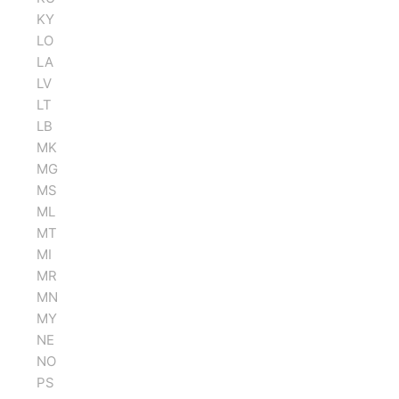
KY
LO
LA
LV
LT
LB
MK
MG
MS
ML
MT
MI
MR
MN
MY
NE
NO
PS