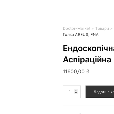
Doctor-Market
>
Товари
>
Голка AREUS, FNA
Ендоскопічн
Аспіраційна
11600,00
₴
Додати в к