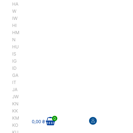
HA
W
IW
HI
HM
N
HU
IS
IG
ID
GA
IT
JA
JW
KN
KK
KM
0
0,00
₴
KO
KU