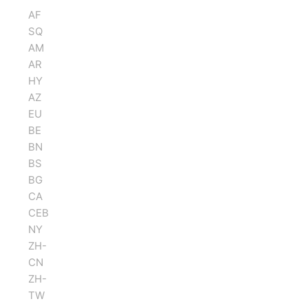
AF
SQ
AM
AR
HY
AZ
EU
BE
BN
BS
BG
CA
CEB
NY
ZH-
CN
ZH-
TW