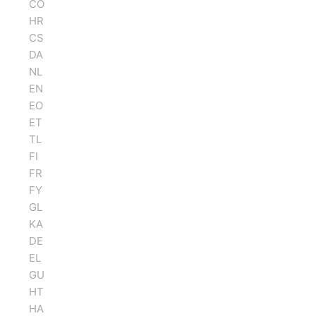
CO
HR
CS
DA
NL
EN
EO
ET
TL
FI
FR
FY
GL
KA
DE
EL
GU
HT
HA