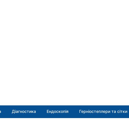
а
Діагностика
Ендоскопія
Герніостеплери та сітки