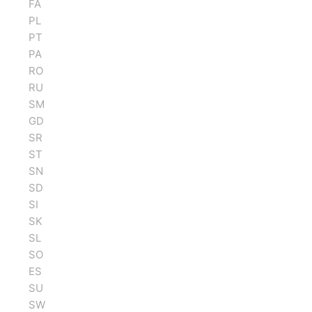
FA
PL
PT
PA
RO
RU
SM
GD
SR
ST
SN
SD
SI
SK
SL
SO
ES
SU
SW