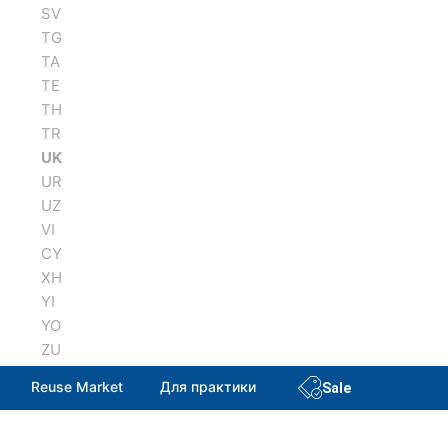
SV
TG
TA
TE
TH
TR
UK
UR
UZ
VI
CY
XH
YI
YO
ZU
Reuse Market
Для практики
Sale