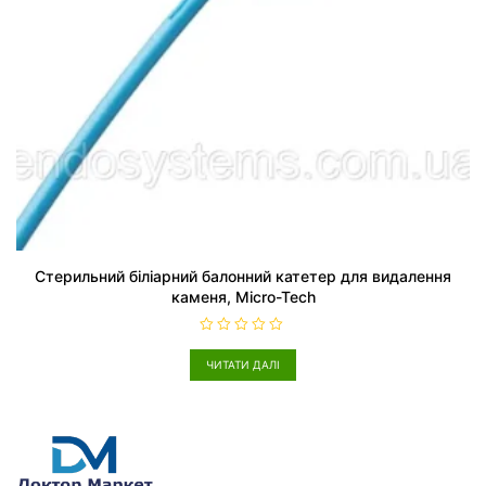
Стерильний біліарний балонний катетер для видалення
каменя, Micro-Tech
О
ц
ЧИТАТИ ДАЛІ
і
н
е
н
о
в
0
з
5