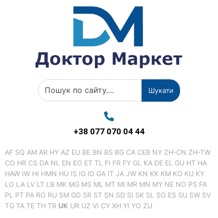
Шукати
+38 077 070 04 44
AF
SQ
AM
AR
HY
AZ
EU
BE
BN
BS
BG
CA
CEB
NY
ZH-CN
ZH-TW
CO
HR
CS
DA
NL
EN
EO
ET
TL
FI
FR
FY
GL
KA
DE
EL
GU
HT
HA
HAW
IW
HI
HMN
HU
IS
IG
ID
GA
IT
JA
JW
KN
KK
KM
KO
KU
KY
LO
LA
LV
LT
LB
MK
MG
MS
ML
MT
MI
MR
MN
MY
NE
NO
PS
FA
PL
PT
PA
RO
RU
SM
GD
SR
ST
SN
SD
SI
SK
SL
SO
ES
SU
SW
SV
TG
TA
TE
TH
TR
UK
UR
UZ
VI
CY
XH
YI
YO
ZU