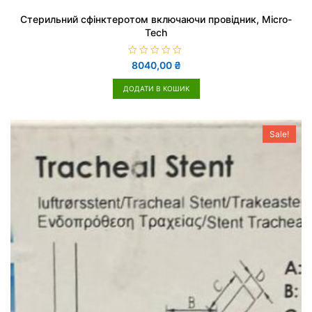
Стерильний сфінктеротом включаючи провідник, Micro-
Tech
О
8040,00
₴
ц
і
н
ДОДАТИ В КОШИК
е
н
о
в
0
Sale!
з
5