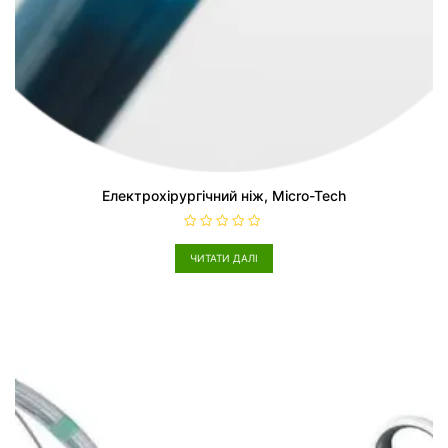
Електрохірургічний ніж, Micro-Tech
О
ц
ЧИТАТИ ДАЛІ
і
н
е
н
о
в
0
з
5