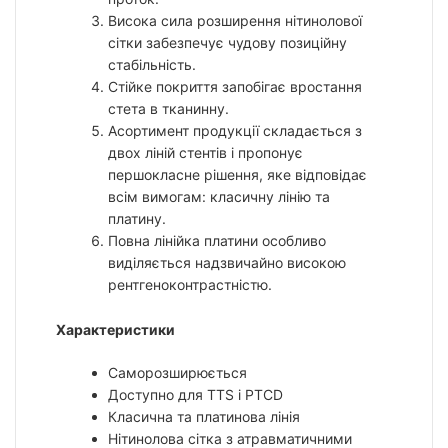
Висока сила розширення нітинолової
сітки забезпечує чудову позиційну
стабільність.
Стійке покриття запобігає вростання
стета в тканинну.
Асортимент продукції складається з
двох ліній стентів і пропонує
першокласне рішення, яке відповідає
всім вимогам: класичну лінію та
платину.
Повна лінійка платини особливо
виділяється надзвичайно високою
рентгеноконтрастністю.
Характеристики
Саморозширюється
Доступно для TTS і PTCD
Класична та платинова лінія
Нітинолова сітка з атравматичними