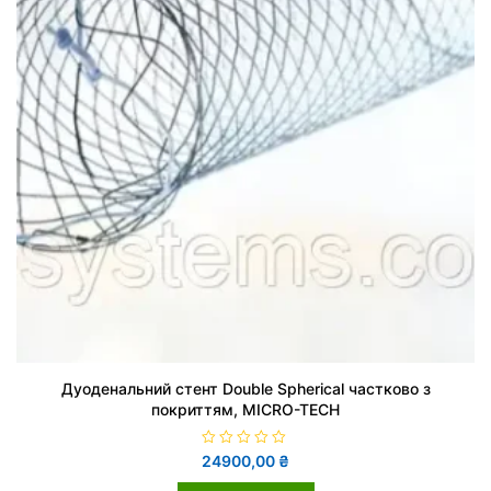
Дуоденальний стент Double Spherical частково з
покриттям, MICRO-TECH
О
24900,00
₴
ц
і