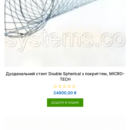
Дуоденальний стент Double Spherical з покриттям, MICRO-
TECH
О
24900,00
₴
ц
і
н
ДОДАТИ В КОШИК
е
н
о
в
0
з
5