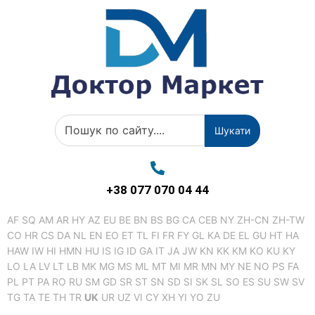
Шукати
+38 077 070 04 44
AF
SQ
AM
AR
HY
AZ
EU
BE
BN
BS
BG
CA
CEB
NY
ZH-CN
ZH-TW
CO
HR
CS
DA
NL
EN
EO
ET
TL
FI
FR
FY
GL
KA
DE
EL
GU
HT
HA
HAW
IW
HI
HMN
HU
IS
IG
ID
GA
IT
JA
JW
KN
KK
KM
KO
KU
KY
LO
LA
LV
LT
LB
MK
MG
MS
ML
MT
MI
MR
MN
MY
NE
NO
PS
FA
PL
PT
PA
RO
RU
SM
GD
SR
ST
SN
SD
SI
SK
SL
SO
ES
SU
SW
SV
TG
TA
TE
TH
TR
UK
UR
UZ
VI
CY
XH
YI
YO
ZU