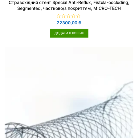
Стравохідний стент Special Anti-Reflux, Fistula-occluding,
Segmented, частково/з покриттям, MICRO-TECH
О
22300,00
₴
ц
і
н
ДОДАТИ В КОШИК
е
н
о
в
0
з
5