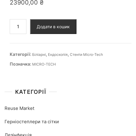
23900,00
₴
Додати в кошик
Категорії:
,
,
Біліарні
Ендоскопія
Стенти Micro-Tech
Позначка:
MICRO-TECH
КАТЕГОРІЇ
Reuse Market
Герніостеплери та сітки
Дезінфекція