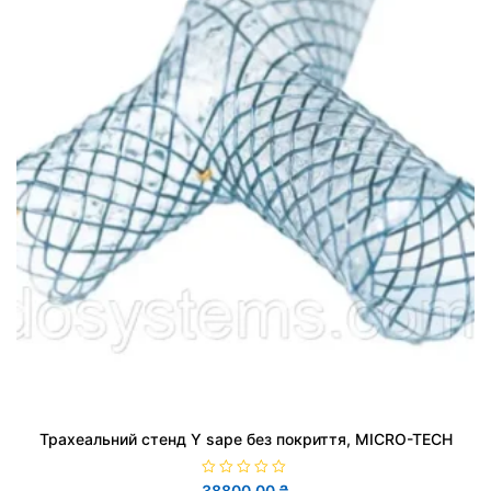
Трахеальний стенд Y sape без покриття, MICRO-TECH
О
38800,00
₴