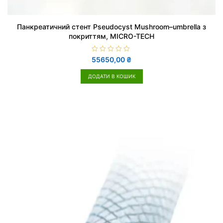
Панкреатичний стент Pseudocyst Mushroom–umbrella з
покриттям, MICRO-TECH
О
55650,00
₴
ц
і
н
ДОДАТИ В КОШИК
е
н
о
в
0
з
5