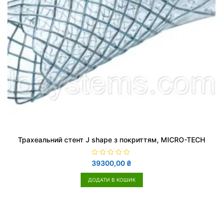
Трахеальний стент J shape з покриттям, MICRO-TECH
О
39300,00
₴
ц
і
н
ДОДАТИ В КОШИК
е
н
о
в
0
з
5