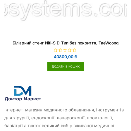
Біліарний стент Niti-S D-Tип без покриття, TaeWoong
О
40800,00
₴
ц
і
н
ДОДАТИ В КОШИК
е
н
о
в
0
з
5
Інтернет-магазин медичного обладнання, інструментів
для хірургії, ендоскопії, лапароскопії, проктології,
баріатрії а також великий вибір вживаної медичної