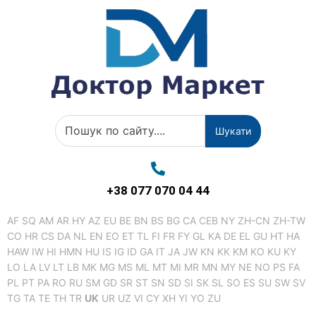
Шукати
+38 077 070 04 44
AF
SQ
AM
AR
HY
AZ
EU
BE
BN
BS
BG
CA
CEB
NY
ZH-CN
ZH-TW
CO
HR
CS
DA
NL
EN
EO
ET
TL
FI
FR
FY
GL
KA
DE
EL
GU
HT
HA
HAW
IW
HI
HMN
HU
IS
IG
ID
GA
IT
JA
JW
KN
KK
KM
KO
KU
KY
LO
LA
LV
LT
LB
MK
MG
MS
ML
MT
MI
MR
MN
MY
NE
NO
PS
FA
PL
PT
PA
RO
RU
SM
GD
SR
ST
SN
SD
SI
SK
SL
SO
ES
SU
SW
SV
TG
TA
TE
TH
TR
UK
UR
UZ
VI
CY
XH
YI
YO
ZU