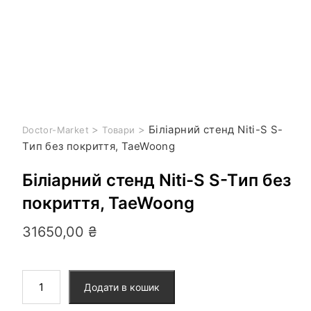
>
>
Біліарний стенд Niti-S S-
Doctor-Market
Товари
Tип без покриття, TaeWoong
Біліарний стенд Niti-S S-Tип без
покриття, TaeWoong
31650,00
₴
Додати в кошик