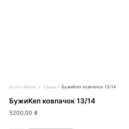
>
>
БужиКеп ковпачок 13/14
Doctor-Market
Товари
БужиКеп ковпачок 13/14
5200,00
₴