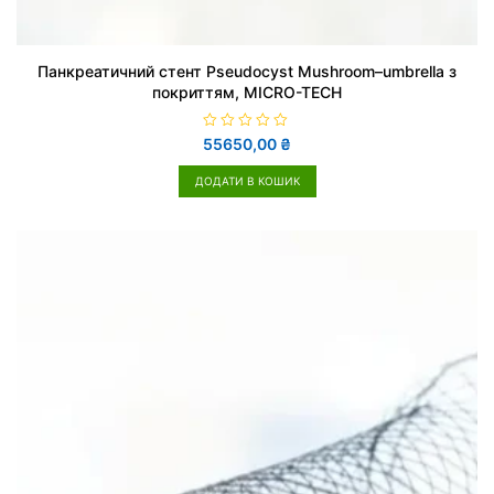
Панкреатичний стент Pseudocyst Mushroom–umbrella з
покриттям, MICRO-TECH
О
55650,00
₴
ц
і
н
ДОДАТИ В КОШИК
е
н
о
в
0
з
5