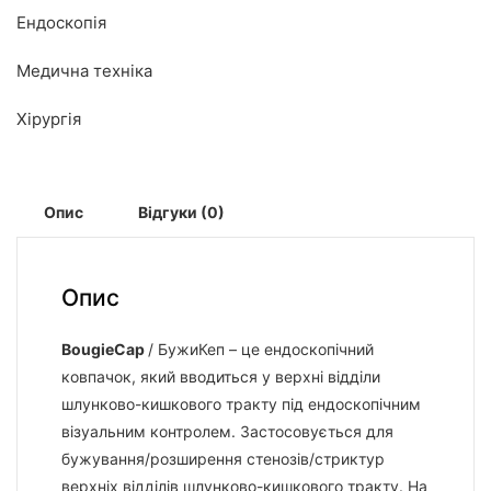
Ендоскопія
Медична техніка
Хірургія
Опис
Відгуки (0)
Опис
BougieCap
/ БужиКеп – це ендоскопічний
ковпачок, який вводиться у верхні відділи
шлунково-кишкового тракту під ендоскопічним
візуальним контролем. Застосовується для
бужування/розширення стенозів/стриктур
верхніх відділів шлунково-кишкового тракту. На