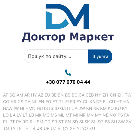
Шукати
+38 077 070 04 44
AF
SQ
AM
AR
HY
AZ
EU
BE
BN
BS
BG
CA
CEB
NY
ZH-CN
ZH-TW
CO
HR
CS
DA
NL
EN
EO
ET
TL
FI
FR
FY
GL
KA
DE
EL
GU
HT
HA
HAW
IW
HI
HMN
HU
IS
IG
ID
GA
IT
JA
JW
KN
KK
KM
KO
KU
KY
LO
LA
LV
LT
LB
MK
MG
MS
ML
MT
MI
MR
MN
MY
NE
NO
PS
FA
PL
PT
PA
RO
RU
SM
GD
SR
ST
SN
SD
SI
SK
SL
SO
ES
SU
SW
SV
TG
TA
TE
TH
TR
UK
UR
UZ
VI
CY
XH
YI
YO
ZU