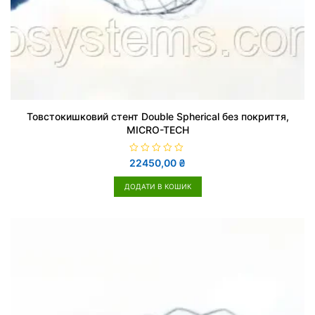
Товстокишковий стент Double Spherical без покриття,
MICRO-TECH
О
22450,00
₴
ц
і
н
ДОДАТИ В КОШИК
е
н
о
в
0
з
5