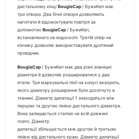
дистальному кінці
BougieCap
/ БужиКеп має
три отвори. Два бічні отвори дозволяють
нагнітати й відсмоктувати повітря за
допомогою
BougieCap
/ БужиКеп,
встановленого на ендоскопі. Третій отвір на
кінчику дозволяє використовувати дротяний
провідник.
BougieCap
/ БужиКеп має два різні зовнішні
діаметри й дозволяє розширюватися у два
етапи. Три маркувальні лінії на конусі вказують,
якого діаметру розширення було досягнуто в
тканині. Діаметр дилатації 1 знаходиться між
першою та другою лінією дистального діаметра.
Вона залишається сталою на всій довжині
плато. Діаметр
дилатації збільшується між другою й третьою
лінією від дистального краю. Діаметр дилатації