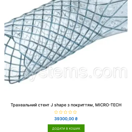
Трахеальний стент J shape з покриттям, MICRO-TECH
О
39300,00
₴
ц
і
н
ДОДАТИ В КОШИК
е