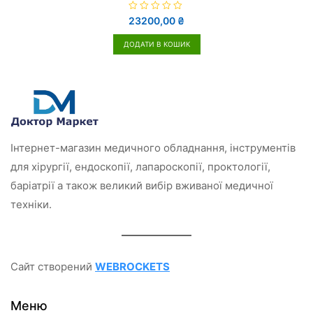
О
23200,00
₴
ц
і
н
ДОДАТИ В КОШИК
е
н
о
в
0
з
5
Інтернет-магазин медичного обладнання, інструментів
для хірургії, ендоскопії, лапароскопії, проктології,
баріатрії а також великий вибір вживаної медичної
техніки.
Сайт створений
WEBROCKETS
Меню