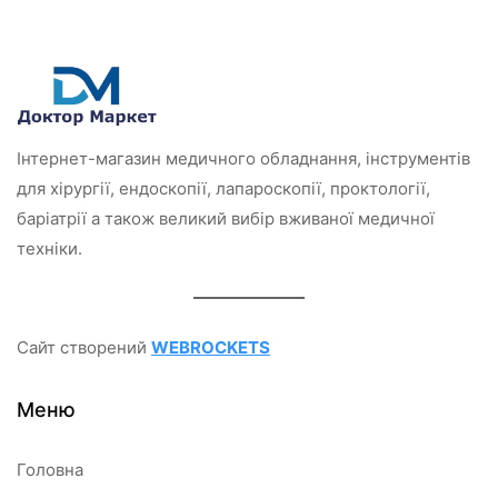
з
з
5
5
Інтернет-магазин медичного обладнання, інструментів
для хірургії, ендоскопії, лапароскопії, проктології,
баріатрії а також великий вибір вживаної медичної
техніки.
Сайт створений
WEBROCKETS
Меню
Головна