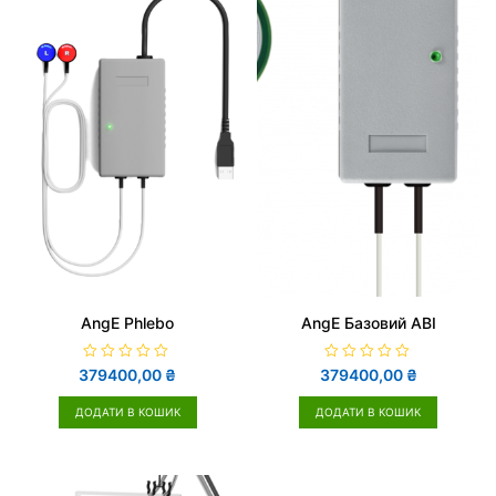
AngE Phlebo
AngE Базовий АВІ
О
О
379400,00
₴
379400,00
₴
ц
ц
і
і
н
н
ДОДАТИ В КОШИК
ДОДАТИ В КОШИК
е
е
н
н
о
о
в
в
0
0
з
з