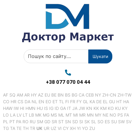
Шукати
+38 077 070 04 44
AF
SQ
AM
AR
HY
AZ
EU
BE
BN
BS
BG
CA
CEB
NY
ZH-CN
ZH-TW
CO
HR
CS
DA
NL
EN
EO
ET
TL
FI
FR
FY
GL
KA
DE
EL
GU
HT
HA
HAW
IW
HI
HMN
HU
IS
IG
ID
GA
IT
JA
JW
KN
KK
KM
KO
KU
KY
LO
LA
LV
LT
LB
MK
MG
MS
ML
MT
MI
MR
MN
MY
NE
NO
PS
FA
PL
PT
PA
RO
RU
SM
GD
SR
ST
SN
SD
SI
SK
SL
SO
ES
SU
SW
SV
TG
TA
TE
TH
TR
UK
UR
UZ
VI
CY
XH
YI
YO
ZU