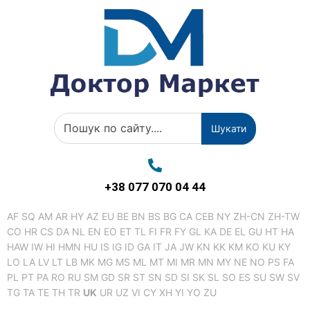
Шукати
+38 077 070 04 44
AF
SQ
AM
AR
HY
AZ
EU
BE
BN
BS
BG
CA
CEB
NY
ZH-CN
ZH-TW
CO
HR
CS
DA
NL
EN
EO
ET
TL
FI
FR
FY
GL
KA
DE
EL
GU
HT
HA
HAW
IW
HI
HMN
HU
IS
IG
ID
GA
IT
JA
JW
KN
KK
KM
KO
KU
KY
LO
LA
LV
LT
LB
MK
MG
MS
ML
MT
MI
MR
MN
MY
NE
NO
PS
FA
PL
PT
PA
RO
RU
SM
GD
SR
ST
SN
SD
SI
SK
SL
SO
ES
SU
SW
SV
TG
TA
TE
TH
TR
UK
UR
UZ
VI
CY
XH
YI
YO
ZU