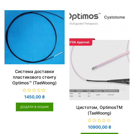
о
в
0
з
5
Система доставки
пластикового стенту
Optimos™ (TaeWoong)
О
1450,00
₴
ц
і
н
Цистотом, OptimosTM
ДОДАТИ В КОШИК
е
(TaeWoong)
н
о
в
0
О
10900,00
₴
з
ц
5
і