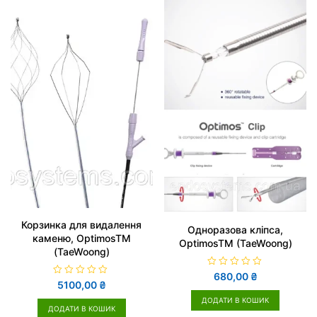
0
з
з
5
5
Корзинка для видалення
Одноразова кліпса,
каменю, OptimosTM
OptimosTM (TaeWoong)
(TaeWoong)
О
680,00
₴
ц
О
5100,00
₴
і
ц
н
і
ДОДАТИ В КОШИК
е
н
ДОДАТИ В КОШИК
н
е