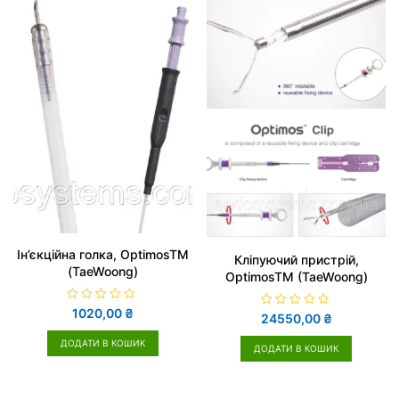
Ін’єкційна голка, OptimosTM
Кліпуючий пристрій,
(TaeWoong)
OptimosTM (TaeWoong)
О
1020,00
₴
О
24550,00
₴
ц
ц
і
і
н
ДОДАТИ В КОШИК
н
ДОДАТИ В КОШИК
е
е
н
н
о
о
в
в
0