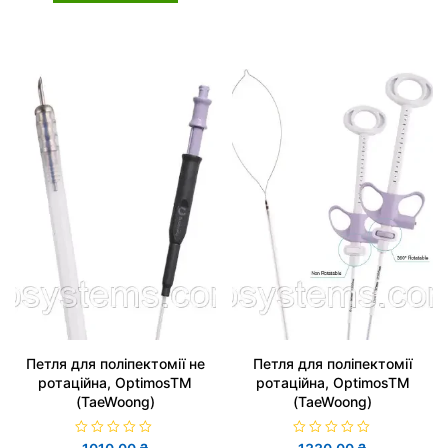
о
н
в
о
0
в
з
0
5
з
5
Петля для поліпектомії не
Петля для поліпектомії
ротаційна, OptimosTM
ротаційна, OptimosTM
(TaeWoong)
(TaeWoong)
О
О