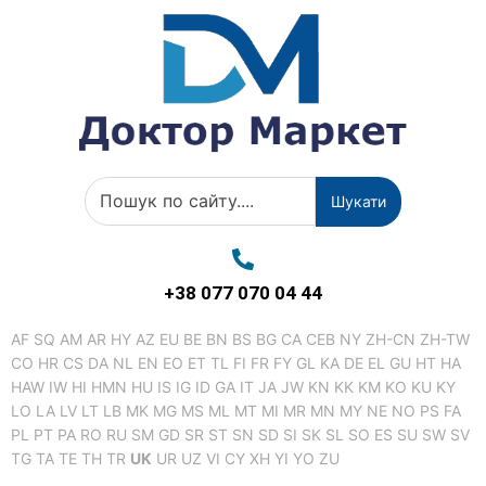
Шукати
+38 077 070 04 44
AF
SQ
AM
AR
HY
AZ
EU
BE
BN
BS
BG
CA
CEB
NY
ZH-CN
ZH-TW
CO
HR
CS
DA
NL
EN
EO
ET
TL
FI
FR
FY
GL
KA
DE
EL
GU
HT
HA
HAW
IW
HI
HMN
HU
IS
IG
ID
GA
IT
JA
JW
KN
KK
KM
KO
KU
KY
LO
LA
LV
LT
LB
MK
MG
MS
ML
MT
MI
MR
MN
MY
NE
NO
PS
FA
PL
PT
PA
RO
RU
SM
GD
SR
ST
SN
SD
SI
SK
SL
SO
ES
SU
SW
SV
TG
TA
TE
TH
TR
UK
UR
UZ
VI
CY
XH
YI
YO
ZU