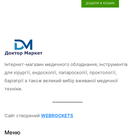
н
ДОДАТИ В КОШИК
е
н
о
в
0
з
5
Інтернет-магазин медичного обладнання, інструментів
для хірургії, ендоскопії, лапароскопії, проктології,
баріатрії а також великий вибір вживаної медичної
техніки.
Сайт створений
WEBROCKETS
Меню