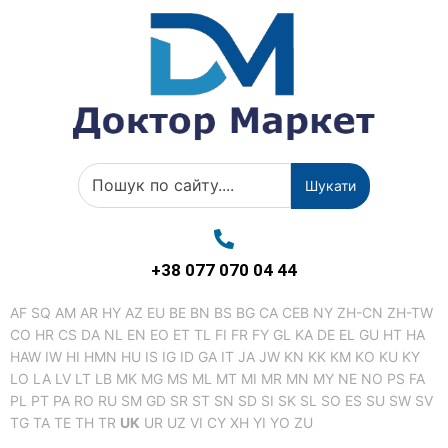
Шукати
+38 077 070 04 44
AF
SQ
AM
AR
HY
AZ
EU
BE
BN
BS
BG
CA
CEB
NY
ZH-CN
ZH-TW
CO
HR
CS
DA
NL
EN
EO
ET
TL
FI
FR
FY
GL
KA
DE
EL
GU
HT
HA
HAW
IW
HI
HMN
HU
IS
IG
ID
GA
IT
JA
JW
KN
KK
KM
KO
KU
KY
LO
LA
LV
LT
LB
MK
MG
MS
ML
MT
MI
MR
MN
MY
NE
NO
PS
FA
PL
PT
PA
RO
RU
SM
GD
SR
ST
SN
SD
SI
SK
SL
SO
ES
SU
SW
SV
TG
TA
TE
TH
TR
UK
UR
UZ
VI
CY
XH
YI
YO
ZU