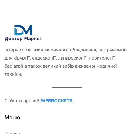
в
0
з
5
Інтернет-магазин медичного обладнання, інструментів
для хірургії, ендоскопії, лапароскопії, проктології,
баріатрії а також великий вибір вживаної медичної
техніки.
Сайт створений
WEBROCKETS
Меню
Головна