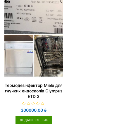
Термодезінфектор Miele для
гнучких ендоскопів Olympus
ETD 3
О
300000,00
₴
ц
і
н
ДОДАТИ В КОШИК
е
н
о