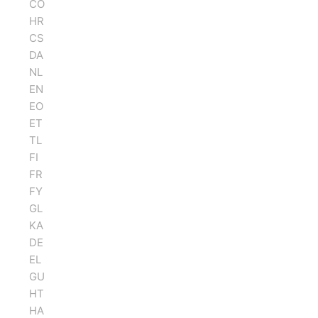
CO
HR
CS
DA
NL
EN
EO
ET
TL
FI
FR
FY
GL
KA
DE
EL
GU
HT
HA