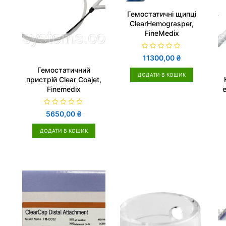
Гемостатичні щипці
ClearHemograsper,
FineMedix
О
11300,00
₴
ц
і
Гемостатичний
н
ДОДАТИ В КОШИК
пристрій Clear Coajet,
е
н
Finemedix
о
в
0
з
О
5650,00
₴
5
ц
і
н
ДОДАТИ В КОШИК
е
н
о
в
0
з
5