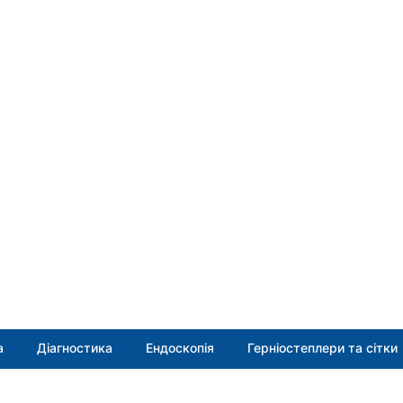
а
Діагностика
Ендоскопія
Герніостеплери та сітки