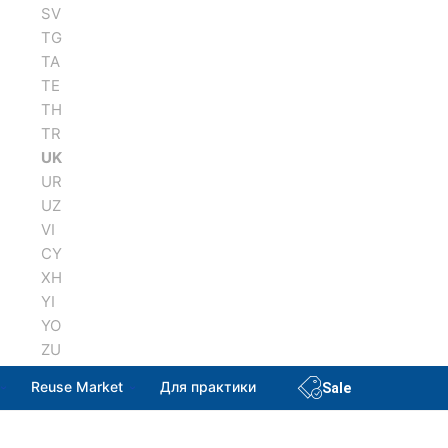
SV
TG
TA
TE
TH
TR
UK
UR
UZ
VI
CY
XH
YI
YO
ZU
Reuse Market
Для практики
Sale