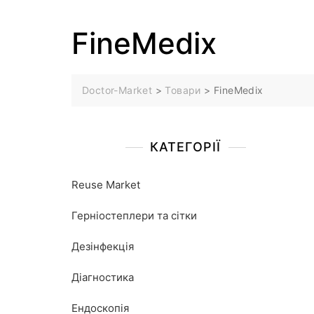
FineMedix
Doctor-Market
>
Товари
>
FineMedix
КАТЕГОРІЇ
Reuse Market
Герніостеплери та сітки
Дезінфекція
Діагностика
Ендоскопія