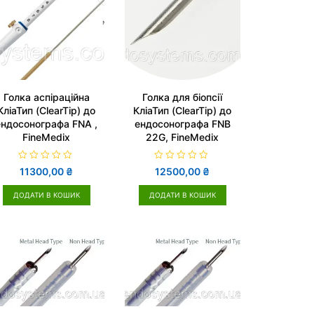
Голка аспіраційна
Голка для біопсії
КліаТип (ClearTip) до
КліаТип (ClearTip) до
ендосонографа FNA ,
ендосонографа FNB
FineMedix
22G, FineMedix
О
О
11300,00
₴
12500,00
₴
ц
ц
і
і
н
н
ДОДАТИ В КОШИК
ДОДАТИ В КОШИК
е
е
н
н
о
о
в
в
0
0
з
з
5
5