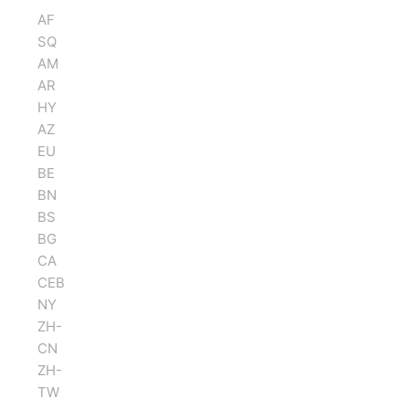
AF
SQ
AM
AR
HY
AZ
EU
BE
BN
BS
BG
CA
CEB
NY
ZH-
CN
ZH-
TW