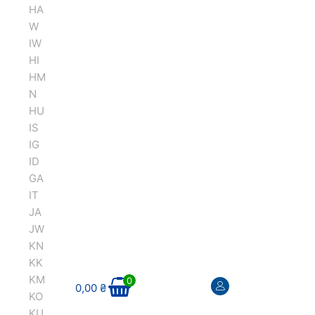
HA
W
IW
HI
HM
N
HU
IS
IG
ID
GA
IT
JA
JW
KN
KK
KM
0
0,00
₴
KO
KU