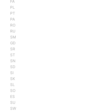
FA
PL
PT
PA
RO
RU
SM
GD
SR
ST
SN
SD
SI
SK
SL
SO
ES
SU
SW