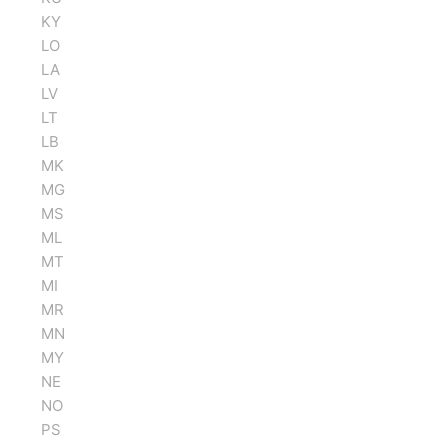
KY
LO
LA
LV
LT
LB
MK
MG
MS
ML
MT
MI
MR
MN
MY
NE
NO
PS