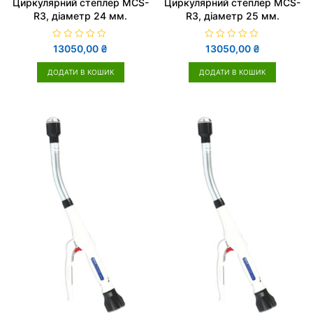
Циркулярний степлер MCS-
Циркулярний степлер MCS-
R3, діаметр 24 мм.
R3, діаметр 25 мм.
О
О
13050,00
₴
13050,00
₴
ц
ц
і
і
н
н
ДОДАТИ В КОШИК
ДОДАТИ В КОШИК
е
е
н
н
о
о
в
в
0
0
з
з
5
5