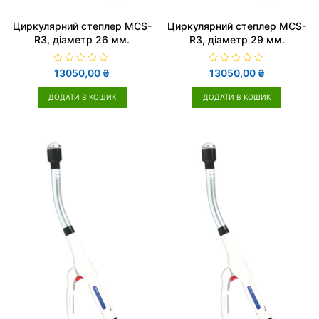
Циркулярний степлер MCS-
Циркулярний степлер MCS-
R3, діаметр 26 мм.
R3, діаметр 29 мм.
О
О
13050,00
₴
13050,00
₴
ц
ц
і
і
н
н
ДОДАТИ В КОШИК
ДОДАТИ В КОШИК
е
е
н
н
о
о
в
в
0
0
з
з
5
5