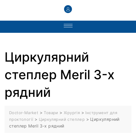
Циркулярний
степлер Meril 3-х
рядний
>
>
>
Doctor-Market
Товари
Хірургія
Інструмент для
>
>
Циркулярний
проктології
Циркулярний степлер
степлер Meril 3-х рядний