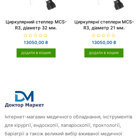
Циркулярний степлер MCS-
Циркулярні степлери MCS-
R3, діаметр 32 мм.
R3, діаметр 21 мм.
О
О
13050,00
₴
13050,00
₴
ц
ц
і
і
н
н
ДОДАТИ В КОШИК
ДОДАТИ В КОШИК
е
е
н
н
о
о
в
в
0
0
з
з
5
5
Інтернет-магазин медичного обладнання, інструментів
для хірургії, ендоскопії, лапароскопії, проктології,
баріатрії а також великий вибір вживаної медичної