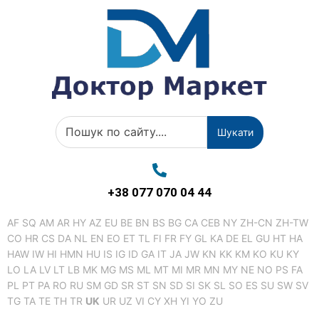
Шукати
+38 077 070 04 44
AF
SQ
AM
AR
HY
AZ
EU
BE
BN
BS
BG
CA
CEB
NY
ZH-CN
ZH-TW
CO
HR
CS
DA
NL
EN
EO
ET
TL
FI
FR
FY
GL
KA
DE
EL
GU
HT
HA
HAW
IW
HI
HMN
HU
IS
IG
ID
GA
IT
JA
JW
KN
KK
KM
KO
KU
KY
LO
LA
LV
LT
LB
MK
MG
MS
ML
MT
MI
MR
MN
MY
NE
NO
PS
FA
PL
PT
PA
RO
RU
SM
GD
SR
ST
SN
SD
SI
SK
SL
SO
ES
SU
SW
SV
TG
TA
TE
TH
TR
UK
UR
UZ
VI
CY
XH
YI
YO
ZU