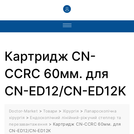
Картридж CN-
CCRC 60мм. для
CN-ED12/CN-ED12K
>
>
>
Doctor-Market
Товари
Хірургія
Лапароскопічна
>
хірургія
Ендоскопічний лінійний-ріжучий степлер та
>
Картридж CN-CCRC 60мм. для
перезавантаження
CN-ED12/CN-ED12K