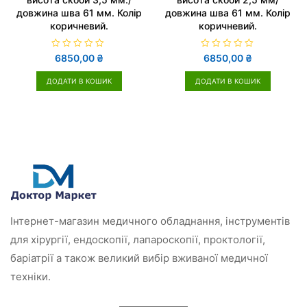
довжина шва 61 мм. Колір
довжина шва 61 мм. Колір
коричневий.
коричневий.
О
О
6850,00
₴
6850,00
₴
ц
ц
і
і
н
н
ДОДАТИ В КОШИК
ДОДАТИ В КОШИК
е
е
н
н
о
о
в
в
0
0
з
з
5
5
Інтернет-магазин медичного обладнання, інструментів
для хірургії, ендоскопії, лапароскопії, проктології,
баріатрії а також великий вибір вживаної медичної
техніки.