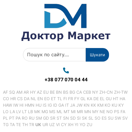
Шукати
+38 077 070 04 44
AF
SQ
AM
AR
HY
AZ
EU
BE
BN
BS
BG
CA
CEB
NY
ZH-CN
ZH-TW
CO
HR
CS
DA
NL
EN
EO
ET
TL
FI
FR
FY
GL
KA
DE
EL
GU
HT
HA
HAW
IW
HI
HMN
HU
IS
IG
ID
GA
IT
JA
JW
KN
KK
KM
KO
KU
KY
LO
LA
LV
LT
LB
MK
MG
MS
ML
MT
MI
MR
MN
MY
NE
NO
PS
FA
PL
PT
PA
RO
RU
SM
GD
SR
ST
SN
SD
SI
SK
SL
SO
ES
SU
SW
SV
TG
TA
TE
TH
TR
UK
UR
UZ
VI
CY
XH
YI
YO
ZU