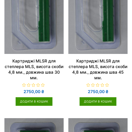
Картриджі MLSR для
Картриджі MLSR для
степлера MLS, висота скоби
степлера MLS, висота скоби
4,8 мм., довжина шва 30
4,8 мм., довжина шва 45
мм.
мм.
О
О
2750,00
₴
2750,00
₴
ц
ц
і
і
н
н
ДОДАТИ В КОШИК
ДОДАТИ В КОШИК
е
е
н
н
о
о
в
в
0
0
з
з
5
5