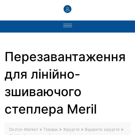
Перезавантаження
для лінійно-
зшиваючого
степлера Meril
>
>
>
>
Doctor-Market
Товари
Хірургія
Відкрита хірургія