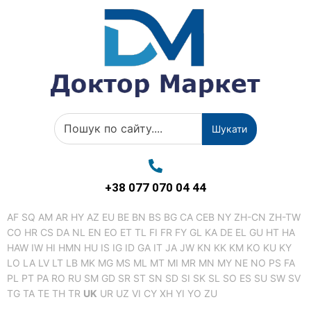
Шукати
+38 077 070 04 44
AF
SQ
AM
AR
HY
AZ
EU
BE
BN
BS
BG
CA
CEB
NY
ZH-CN
ZH-TW
CO
HR
CS
DA
NL
EN
EO
ET
TL
FI
FR
FY
GL
KA
DE
EL
GU
HT
HA
HAW
IW
HI
HMN
HU
IS
IG
ID
GA
IT
JA
JW
KN
KK
KM
KO
KU
KY
LO
LA
LV
LT
LB
MK
MG
MS
ML
MT
MI
MR
MN
MY
NE
NO
PS
FA
PL
PT
PA
RO
RU
SM
GD
SR
ST
SN
SD
SI
SK
SL
SO
ES
SU
SW
SV
TG
TA
TE
TH
TR
UK
UR
UZ
VI
CY
XH
YI
YO
ZU