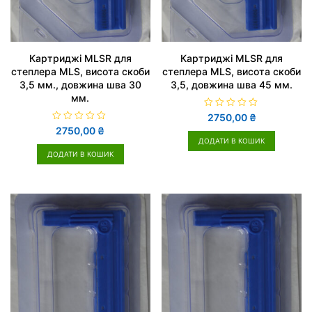
Картриджі MLSR для
Картриджі MLSR для
степлера MLS, висота скоби
степлера MLS, висота скоби
3,5 мм., довжина шва 30
3,5, довжина шва 45 мм.
мм.
О
2750,00
₴
ц
О
2750,00
₴
і
ц
н
ДОДАТИ В КОШИК
і
е
н
ДОДАТИ В КОШИК
н
е
о
н
в
о
0
в
з
0
5
з
5