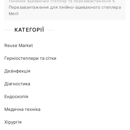
>
Лінійний зшиваючий степлер та перезавантаження
Перезавантаження для лінійно-зшиваючого степлера
Meril
КАТЕГОРІЇ
Reuse Market
Герніостеплери та сітки
Дезінфекція
Діагностика
Ендоскопія
Медична техніка
Хірургія