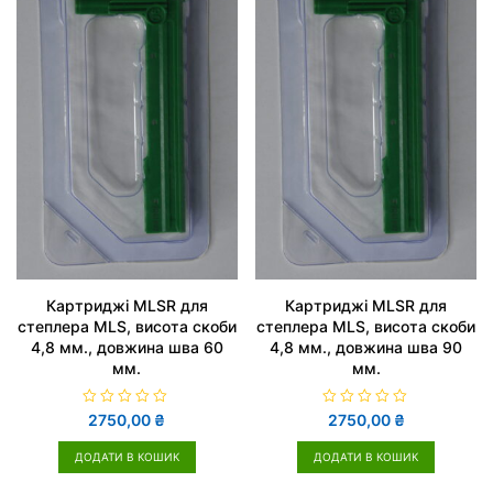
Картриджі MLSR для
Картриджі MLSR для
степлера MLS, висота скоби
степлера MLS, висота скоби
4,8 мм., довжина шва 60
4,8 мм., довжина шва 90
мм.
мм.
О
О
2750,00
₴
2750,00
₴
ц
ц
і
і
н
н
ДОДАТИ В КОШИК
ДОДАТИ В КОШИК
е
е
н
н