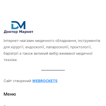
о
о
в
в
0
0
з
з
5
5
Інтернет-магазин медичного обладнання, інструментів
для хірургії, ендоскопії, лапароскопії, проктології,
баріатрії а також великий вибір вживаної медичної
техніки.
Сайт створений
WEBROCKETS
Меню