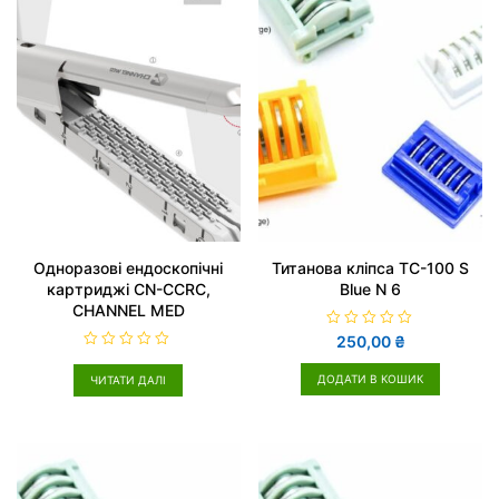
Одноразові ендоскопічні
Титанова кліпса TC-100 S
картриджі CN-CCRC,
Blue N 6
CHANNEL MED
О
250,00
₴
ц
О
і
ц
н
ДОДАТИ В КОШИК
ЧИТАТИ ДАЛІ
і
е
н
н
е
о
н
в
о
0
в
з
0
5
з
5