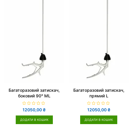
Багаторазовий затискач,
Багаторазовий затискач,
боковий 90° ML
прямий L
О
О
12050,00
₴
12050,00
₴
ц
ц
і
і
н
н
ДОДАТИ В КОШИК
ДОДАТИ В КОШИК
е
е
н
н
о
о