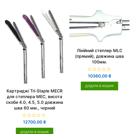
о
о
в
в
0
0
з
з
5
5
Лінійний степлер MLC
(прямий), довжина шва
100мм.
О
10360,00
₴
ц
і
н
ДОДАТИ В КОШИК
е
Картриджі Tri-Staple MECR
н
для степлера MEC, висота
о
в
скоби 4.0, 4.5, 5.0 довжина
0
з
шва 60 мм., чорний
5
О
12700,00
₴
ц
і
н
ДОДАТИ В КОШИК