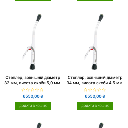
н
н
о
о
в
в
0
0
з
з
5
5
Cтеплер, зовнішній діаметр
Cтеплер, зовнішній діаметр
32 мм, висота скоби 5,0 мм.
34 мм, висота скоби 4,5 мм.
О
О
6550,00
₴
6550,00
₴
ц
ц
і
і
н
н
ДОДАТИ В КОШИК
ДОДАТИ В КОШИК
е
е
н
н
о
о
в
в
0
0
з
з