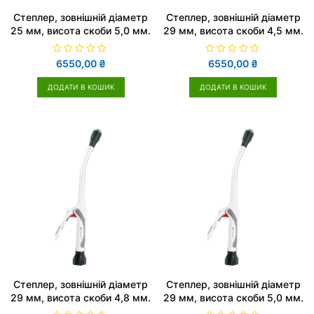
Cтеплер, зовнішній діаметр
Cтеплер, зовнішній діаметр
25 мм, висота скоби 5,0 мм.
29 мм, висота скоби 4,5 мм.
О
О
6550,00
₴
6550,00
₴
ц
ц
і
і
н
н
ДОДАТИ В КОШИК
ДОДАТИ В КОШИК
е
е
н
н
о
о
в
в
0
0
з
з
5
5
Cтеплер, зовнішній діаметр
Cтеплер, зовнішній діаметр
29 мм, висота скоби 4,8 мм.
29 мм, висота скоби 5,0 мм.