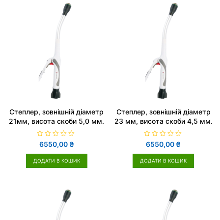
0
0
з
з
5
5
Cтеплер, зовнішній діаметр
Cтеплер, зовнішній діаметр
21мм, висота скоби 5,0 мм.
23 мм, висота скоби 4,5 мм.
О
О
6550,00
₴
6550,00
₴
ц
ц
і
і
н
н
ДОДАТИ В КОШИК
ДОДАТИ В КОШИК
е
е
н
н
о
о
в
в
0
0
з
з
5
5