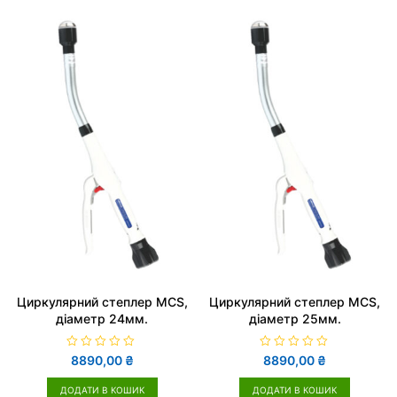
в
0
з
5
Циркулярний степлер MCS,
Циркулярний степлер MCS,
діаметр 24мм.
діаметр 25мм.
О
О
8890,00
₴
8890,00
₴
ц
ц
і
і
н
н
ДОДАТИ В КОШИК
ДОДАТИ В КОШИК