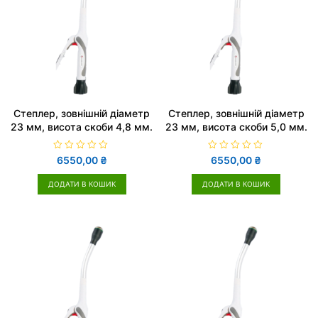
Cтеплер, зовнішній діаметр
Cтеплер, зовнішній діаметр
23 мм, висота скоби 4,8 мм.
23 мм, висота скоби 5,0 мм.
О
О
6550,00
₴
6550,00
₴
ц
ц
і
і
н
н
ДОДАТИ В КОШИК
ДОДАТИ В КОШИК
е
е
н
н
о
о
в
в
0
0
з
з
5
5