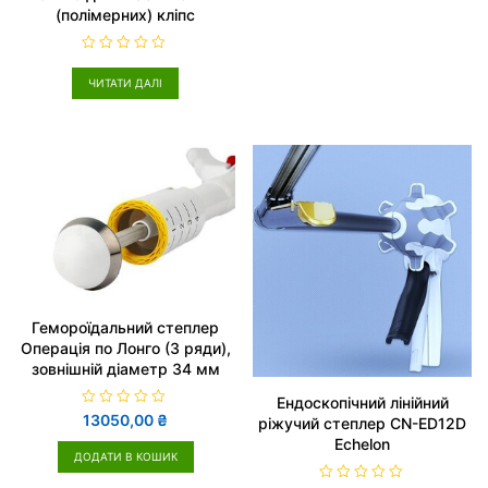
(полімерних) кліпс
О
ц
ЧИТАТИ ДАЛІ
і
н
е
н
о
в
0
з
5
Гемороїдальний степлер
Операція по Лонго (3 ряди),
зовнішній діаметр 34 мм
Ендоскопічний лінійний
О
13050,00
₴
ріжучий степлер CN-ED12D
ц
Echelon
і
н
ДОДАТИ В КОШИК
е
н