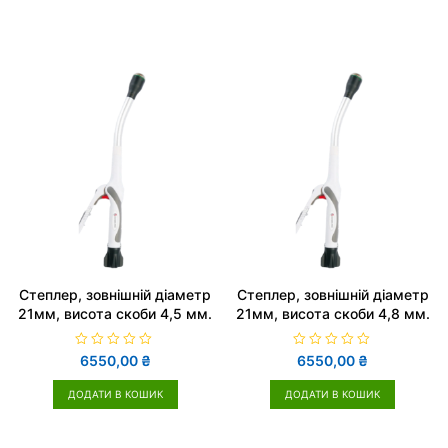
Cтеплер, зовнішній діаметр
Cтеплер, зовнішній діаметр
21мм, висота скоби 4,5 мм.
21мм, висота скоби 4,8 мм.
О
О
6550,00
₴
6550,00
₴
ц
ц
і
і
н
н
ДОДАТИ В КОШИК
ДОДАТИ В КОШИК
е
е
н
н
о
о
в
в