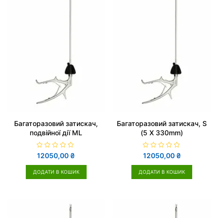
Багаторазовий затискач,
Багаторазовий затискач, S
подвійної дії ML
(5 Х 330mm)
О
О
12050,00
₴
12050,00
₴
ц
ц
і
і
н
н
ДОДАТИ В КОШИК
ДОДАТИ В КОШИК
е
е
н
н
о
о
в
в
0
0
з
з
5
5