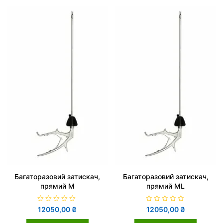
в
в
0
0
з
з
5
5
Багаторазовий затискач,
Багаторазовий затискач,
прямий M
прямий МL
О
О
12050,00
₴
12050,00
₴
ц
ц
і
і