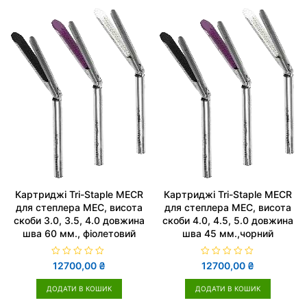
0
0
з
з
5
5
Картриджі Tri-Staple MECR
Картриджі Tri-Staple MECR
для степлера MEC, висота
для степлера MEC, висота
скоби 3.0, 3.5, 4.0 довжина
скоби 4.0, 4.5, 5.0 довжина
шва 60 мм., фіолетовий
шва 45 мм.,чорний
О
О
12700,00
₴
12700,00
₴
ц
ц
і
і
н
н
ДОДАТИ В КОШИК
ДОДАТИ В КОШИК
е
е
н
н