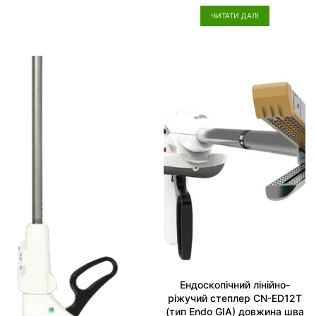
О
о
ц
в
ЧИТАТИ ДАЛІ
і
0
н
з
е
5
н
о
в
0
з
5
Ендоскопічний лінійно-
ріжучий степлер CN-ED12T
(тип Endo GIA) довжина шва