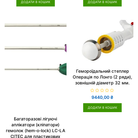
н
н
ДОДАТИ В КОШИК
ДОДАТИ В КОШИК
е
е
н
н
о
о
в
в
0
0
з
з
5
5
Гемороїдальний степлер
Операція по Лонго (2 ряди),
зовнішній діаметр 32 мм.
О
9440,00
₴
ц
і
н
ДОДАТИ В КОШИК
е
н
о
Багаторазові лігуючі
в
аплікатори (кліпатори)
0
з
гемолок (hem-o-lock) LC-LA
5
CITEC для пластикових