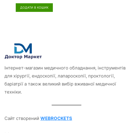
і
н
ДОДАТИ В КОШИК
е
н
о
в
0
з
5
Інтернет-магазин медичного обладнання, інструментів
для хірургії, ендоскопії, лапароскопії, проктології,
баріатрії а також великий вибір вживаної медичної
техніки.
Сайт створений
WEBROCKETS