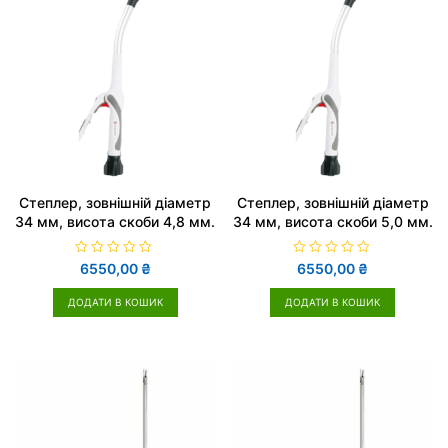
5
5
Cтеплер, зовнішній діаметр
Cтеплер, зовнішній діаметр
34 мм, висота скоби 4,8 мм.
34 мм, висота скоби 5,0 мм.
О
О
6550,00
₴
6550,00
₴
ц
ц
і
і
н
н
ДОДАТИ В КОШИК
ДОДАТИ В КОШИК
е
е
н
н
о
о
в
в
0
0
з
з
5
5