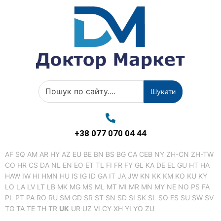
Шукати
+38 077 070 04 44
AF
SQ
AM
AR
HY
AZ
EU
BE
BN
BS
BG
CA
CEB
NY
ZH-CN
ZH-TW
CO
HR
CS
DA
NL
EN
EO
ET
TL
FI
FR
FY
GL
KA
DE
EL
GU
HT
HA
HAW
IW
HI
HMN
HU
IS
IG
ID
GA
IT
JA
JW
KN
KK
KM
KO
KU
KY
LO
LA
LV
LT
LB
MK
MG
MS
ML
MT
MI
MR
MN
MY
NE
NO
PS
FA
PL
PT
PA
RO
RU
SM
GD
SR
ST
SN
SD
SI
SK
SL
SO
ES
SU
SW
SV
TG
TA
TE
TH
TR
UK
UR
UZ
VI
CY
XH
YI
YO
ZU