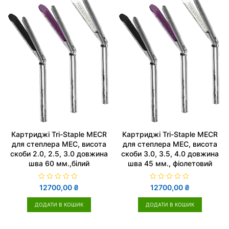
з
5
Картриджі Tri-Staple MECR
Картриджі Tri-Staple MECR
для степлера MEC, висота
для степлера MEC, висота
скоби 2.0, 2.5, 3.0 довжина
скоби 3.0, 3.5, 4.0 довжина
шва 60 мм.,білий
шва 45 мм., фіолетовий
О
О
12700,00
₴
12700,00
₴
ц
ц
і
і
н
н
ДОДАТИ В КОШИК
ДОДАТИ В КОШИК
е
е
н
н
о
о
в
в