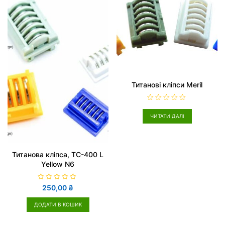
5
5
Титанові кліпси Meril
О
ц
ЧИТАТИ ДАЛІ
і
н
е
н
о
в
Титанова кліпса, TC-400 L
0
з
Yellow N6
5
О
250,00
₴
ц
і
н
ДОДАТИ В КОШИК
е
н
о