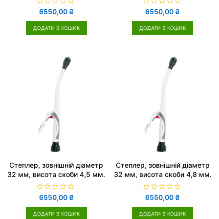
О
О
6550,00
₴
6550,00
₴
ц
ц
і
і
н
н
ДОДАТИ В КОШИК
ДОДАТИ В КОШИК
е
е
н
н
о
о
в
в
0
0
з
з
5
5
Cтеплер, зовнішній діаметр
Cтеплер, зовнішній діаметр
32 мм, висота скоби 4,5 мм.
32 мм, висота скоби 4,8 мм.
О
О
6550,00
₴
6550,00
₴
ц
ц
і
і
н
н
ДОДАТИ В КОШИК
ДОДАТИ В КОШИК
е
е