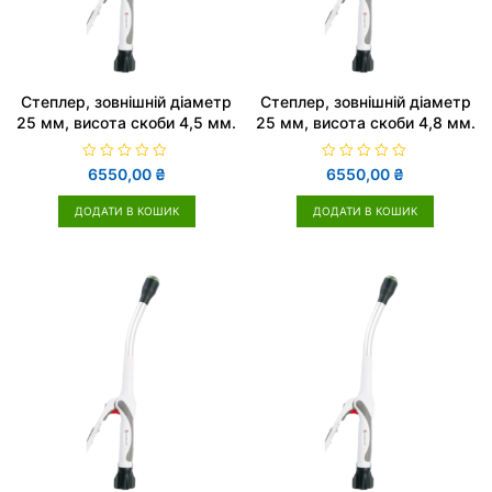
Cтеплер, зовнішній діаметр
Cтеплер, зовнішній діаметр
25 мм, висота скоби 4,5 мм.
25 мм, висота скоби 4,8 мм.
О
О
6550,00
₴
6550,00
₴
ц
ц
і
і
н
н
ДОДАТИ В КОШИК
ДОДАТИ В КОШИК
е
е
н
н
о
о
в
в
0
0
з
з
5
5