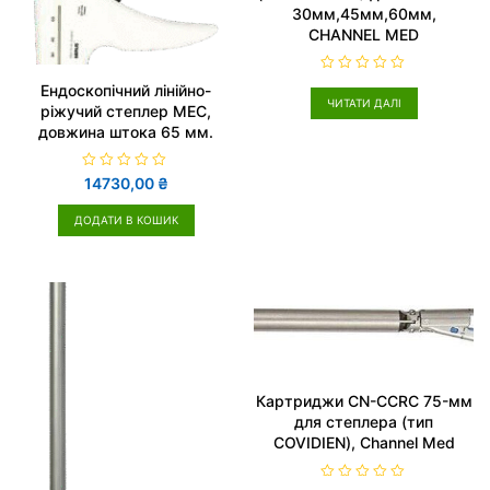
30мм,45мм,60мм,
CHANNEL MED
О
Ендоскопічний лінійно-
ц
ЧИТАТИ ДАЛІ
і
ріжучий степлер MEC,
н
довжина штока 65 мм.
е
н
о
в
О
14730,00
₴
0
ц
з
і
5
н
ДОДАТИ В КОШИК
е
н
о
в
0
з
5
Картриджи CN-CCRC 75-мм
для степлера (тип
COVIDIEN), Channel Med
О