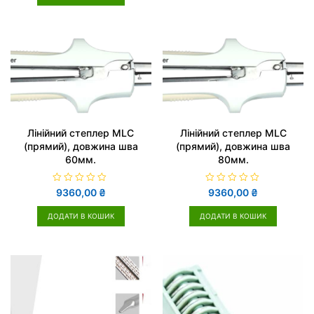
е
н
о
в
0
з
5
Лінійний степлер MLC
Лінійний степлер MLC
(прямий), довжина шва
(прямий), довжина шва
60мм.
80мм.
О
О
9360,00
₴
9360,00
₴
ц
ц
і
і
н
н
ДОДАТИ В КОШИК
ДОДАТИ В КОШИК
е
е
н
н
о
о
в
в
0
0
з
з
5
5