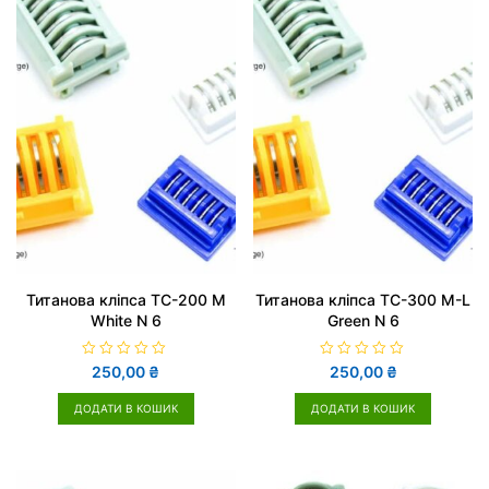
Титанова кліпса TC-200 M
Титанова кліпса TC-300 M-L
White N 6
Green N 6
О
О
250,00
₴
250,00
₴
ц
ц
і
і
н
н
ДОДАТИ В КОШИК
ДОДАТИ В КОШИК
е
е
н
н
о
о
в
в
0
0
з
з