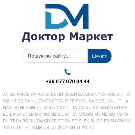
Шукати
+38 077 070 04 44
AF
SQ
AM
AR
HY
AZ
EU
BE
BN
BS
BG
CA
CEB
NY
ZH-CN
ZH-TW
CO
HR
CS
DA
NL
EN
EO
ET
TL
FI
FR
FY
GL
KA
DE
EL
GU
HT
HA
HAW
IW
HI
HMN
HU
IS
IG
ID
GA
IT
JA
JW
KN
KK
KM
KO
KU
KY
LO
LA
LV
LT
LB
MK
MG
MS
ML
MT
MI
MR
MN
MY
NE
NO
PS
FA
PL
PT
PA
RO
RU
SM
GD
SR
ST
SN
SD
SI
SK
SL
SO
ES
SU
SW
SV
TG
TA
TE
TH
TR
UK
UR
UZ
VI
CY
XH
YI
YO
ZU