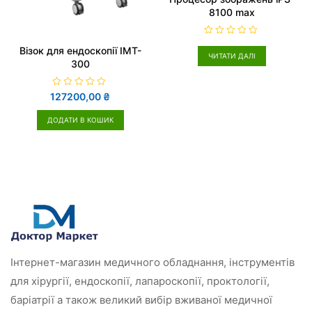
8100 max
О
Візок для ендоскопії IMT-
ц
ЧИТАТИ ДАЛІ
і
300
н
е
н
о
О
127200,00
₴
в
ц
0
і
з
н
ДОДАТИ В КОШИК
5
е
н
о
в
0
з
5
Інтернет-магазин медичного обладнання, інструментів
для хірургії, ендоскопії, лапароскопії, проктології,
баріатрії а також великий вибір вживаної медичної