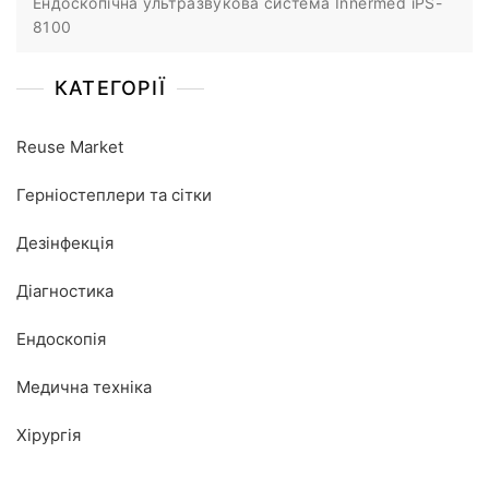
Ендоскопічна ультразвукова система Innermed iPS-
8100
КАТЕГОРІЇ
Reuse Market
Герніостеплери та сітки
Дезінфекція
Діагностика
Ендоскопія
Медична техніка
Хірургія