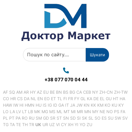
Шукати
+38 077 070 04 44
AF
SQ
AM
AR
HY
AZ
EU
BE
BN
BS
BG
CA
CEB
NY
ZH-CN
ZH-TW
CO
HR
CS
DA
NL
EN
EO
ET
TL
FI
FR
FY
GL
KA
DE
EL
GU
HT
HA
HAW
IW
HI
HMN
HU
IS
IG
ID
GA
IT
JA
JW
KN
KK
KM
KO
KU
KY
LO
LA
LV
LT
LB
MK
MG
MS
ML
MT
MI
MR
MN
MY
NE
NO
PS
FA
PL
PT
PA
RO
RU
SM
GD
SR
ST
SN
SD
SI
SK
SL
SO
ES
SU
SW
SV
TG
TA
TE
TH
TR
UK
UR
UZ
VI
CY
XH
YI
YO
ZU