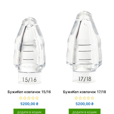
н
н
о
о
в
в
0
0
з
з
5
5
БужиКеп ковпачок 15/16
БужиКеп ковпачок 17/18
О
О
5200,00
₴
5200,00
₴
ц
ц
і
і
н
н
ДОДАТИ В КОШИК
ДОДАТИ В КОШИК