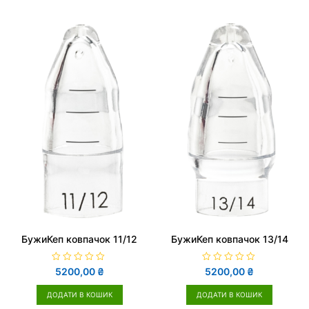
в
0
з
5
БужиКеп ковпачок 11/12
БужиКеп ковпачок 13/14
О
О
5200,00
₴
5200,00
₴
ц
ц
і
і
н
н
ДОДАТИ В КОШИК
ДОДАТИ В КОШИК
е
е