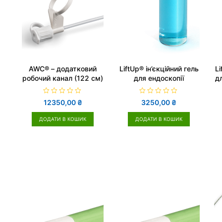
AWC® – додатковий
LiftUp® ін’єкційний гель
Li
робочий канал (122 см)
для ендоскопії
дл
О
О
12350,00
₴
3250,00
₴
ц
ц
і
і
н
н
ДОДАТИ В КОШИК
ДОДАТИ В КОШИК
е
е
н
н
о
о
в
в
0
0
з
з
5
5