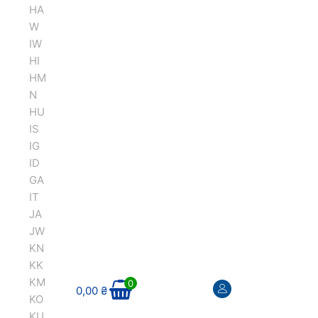
HA
W
IW
HI
HM
N
HU
IS
IG
ID
GA
IT
JA
JW
KN
KK
KM
0
0,00
₴
KO
KU