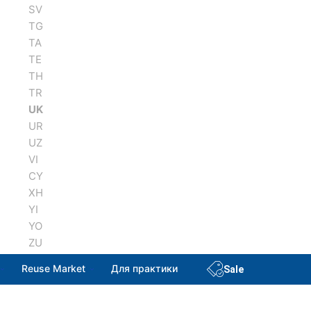
SV
TG
TA
TE
TH
TR
UK
UR
UZ
VI
CY
XH
YI
YO
ZU
Reuse Market
Для практики
Sale