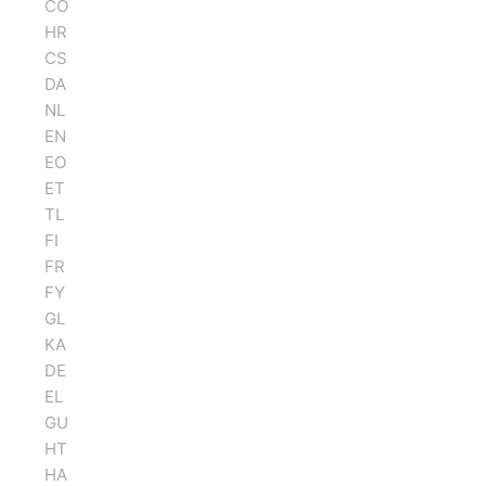
CO
HR
CS
DA
NL
EN
EO
ET
TL
FI
FR
FY
GL
KA
DE
EL
GU
HT
HA