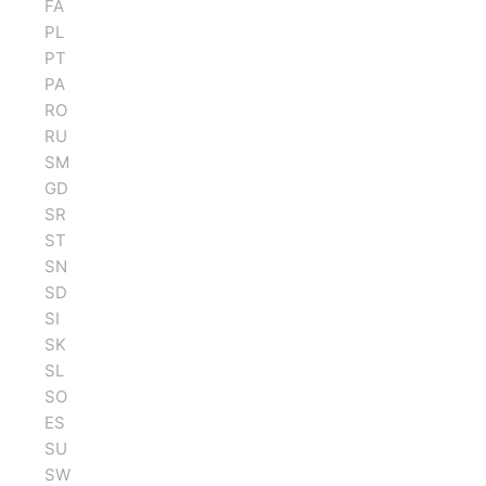
FA
PL
PT
PA
RO
RU
SM
GD
SR
ST
SN
SD
SI
SK
SL
SO
ES
SU
SW