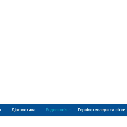
а
Діагностика
Ендоскопія
Герніостеплери та сітки