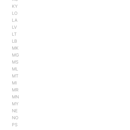
KY
LO
LA
LV
LT
LB
MK
MG
MS
ML
MT
MI
MR
MN
MY
NE
NO
PS