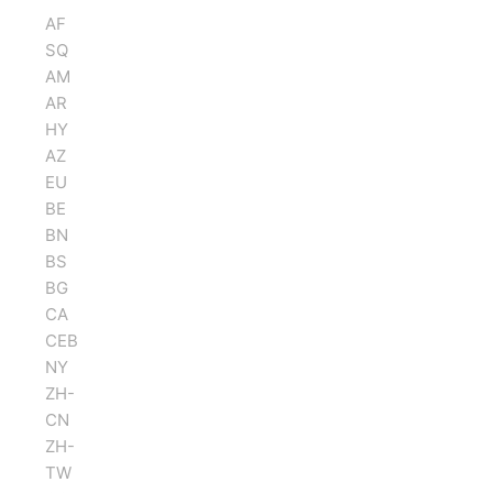
AF
SQ
AM
AR
HY
AZ
EU
BE
BN
BS
BG
CA
CEB
NY
ZH-
CN
ZH-
TW