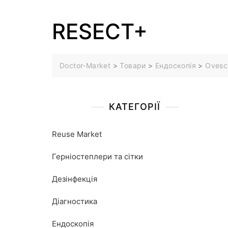
RESECT+
Doctor-Market
>
Товари
>
Ендоскопія
>
Ovesc
КАТЕГОРІЇ
Reuse Market
Герніостеплери та сітки
Дезінфекція
Діагностика
Ендоскопія