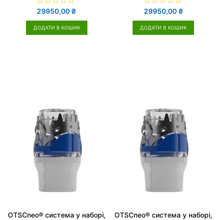
О
О
29950,00
₴
29950,00
₴
ц
ц
і
і
н
н
ДОДАТИ В КОШИК
ДОДАТИ В КОШИК
е
е
н
н
о
о
в
в
0
0
з
з
5
5
OTSCneo® система у наборі,
OTSCneo® система у наборі,