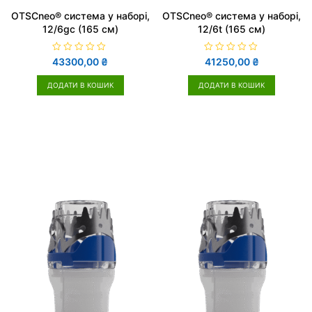
OTSCneo® система у наборі,
OTSCneo® система у наборі,
12/6gc (165 см)
12/6t (165 см)
О
О
43300,00
₴
41250,00
₴
ц
ц
і
і
н
н
ДОДАТИ В КОШИК
ДОДАТИ В КОШИК
е
е
н
н
о
о
в
в
0
0
з
з
5
5