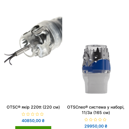
OTSC® якір 220tt (220 см)
OTSCneo® система у наборі,
11/3a (165 см)
О
40850,00
₴
ц
О
29950,00
₴
і
ц