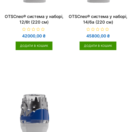
OTSCneo® система у наборі,
OTSCneo® система у наборі,
12/6t (220 см)
14/6a (220 см)
О
О
42000,00
₴
45800,00
₴
ц
ц
і
і
н
н
ДОДАТИ В КОШИК
ДОДАТИ В КОШИК
е
е
н
н
о
о
в
в
0
0
з
з
5
5