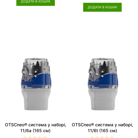
н
ДОДАТИ В КОШИК
і
е
н
ДОДАТИ В КОШИК
н
е
о
н
в
о
0
в
з
0
5
з
5
OTSCneo® система у наборі,
OTSCneo® система у наборі,
11/6a (165 см)
11/6t (165 см)