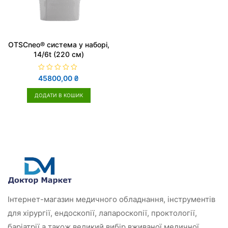
OTSCneo® система у наборі,
14/6t (220 см)
О
45800,00
₴
ц
і
н
ДОДАТИ В КОШИК
е
н
о
в
0
з
5
Інтернет-магазин медичного обладнання, інструментів
для хірургії, ендоскопії, лапароскопії, проктології,
баріатрії а також великий вибір вживаної медичної