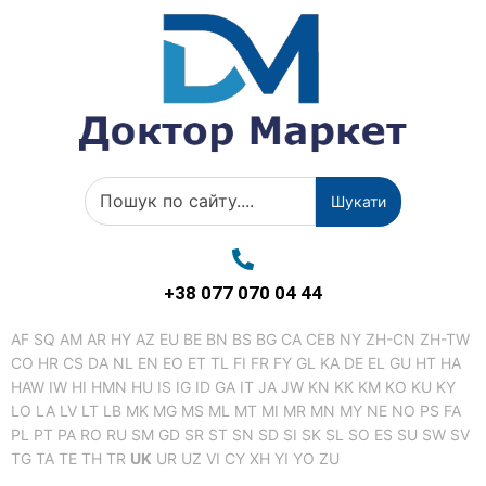
Шукати
+38 077 070 04 44
AF
SQ
AM
AR
HY
AZ
EU
BE
BN
BS
BG
CA
CEB
NY
ZH-CN
ZH-TW
CO
HR
CS
DA
NL
EN
EO
ET
TL
FI
FR
FY
GL
KA
DE
EL
GU
HT
HA
HAW
IW
HI
HMN
HU
IS
IG
ID
GA
IT
JA
JW
KN
KK
KM
KO
KU
KY
LO
LA
LV
LT
LB
MK
MG
MS
ML
MT
MI
MR
MN
MY
NE
NO
PS
FA
PL
PT
PA
RO
RU
SM
GD
SR
ST
SN
SD
SI
SK
SL
SO
ES
SU
SW
SV
TG
TA
TE
TH
TR
UK
UR
UZ
VI
CY
XH
YI
YO
ZU