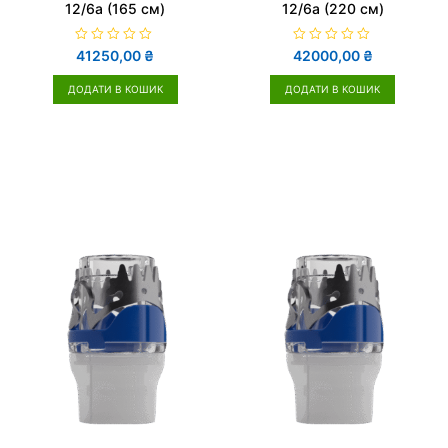
12/6a (165 см)
12/6a (220 см)
О
О
41250,00
₴
42000,00
₴
ц
ц
і
і
н
н
ДОДАТИ В КОШИК
ДОДАТИ В КОШИК
е
е
н
н
о
о
в
в
0
0
з
з
5
5