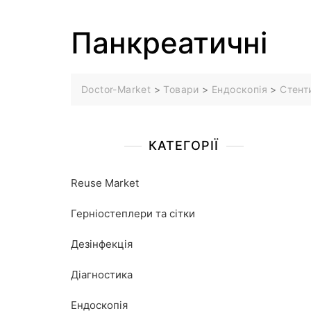
Панкреатичні
Doctor-Market
>
Товари
>
Ендоскопія
>
Стент
КАТЕГОРІЇ
Reuse Market
Герніостеплери та сітки
Дезінфекція
Діагностика
Ендоскопія