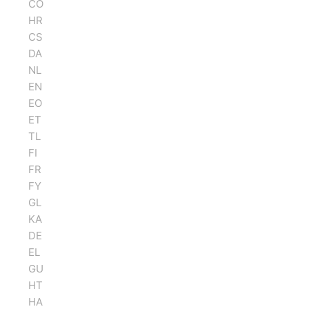
CO
HR
CS
DA
NL
EN
EO
ET
TL
FI
FR
FY
GL
KA
DE
EL
GU
HT
HA