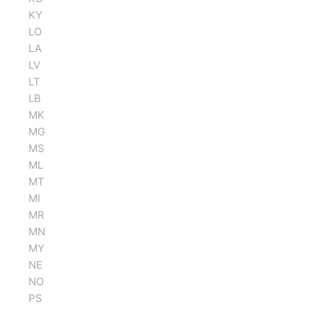
KY
LO
LA
LV
LT
LB
MK
MG
MS
ML
MT
MI
MR
MN
MY
NE
NO
PS