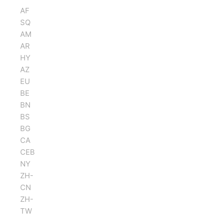
AF
SQ
AM
AR
HY
AZ
EU
BE
BN
BS
BG
CA
CEB
NY
ZH-
CN
ZH-
TW