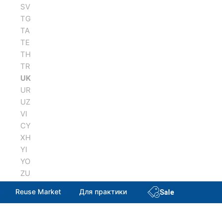
SV
TG
TA
TE
TH
TR
UK
UR
UZ
VI
CY
XH
YI
YO
ZU
Reuse Market
Для практики
Sale