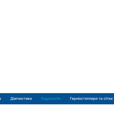
а
Діагностика
Ендоскопія
Герніостеплери та сітки