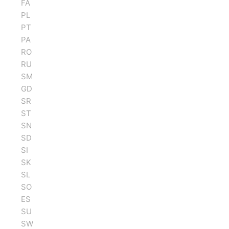
FA
PL
PT
PA
RO
RU
SM
GD
SR
ST
SN
SD
SI
SK
SL
SO
ES
SU
SW