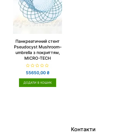
Панкреатичний стент
Pseudocyst Mushroom–
umbrella з покриттям,
MICRO-TECH
О
55650,00
₴
ц
і
н
ДОДАТИ В КОШИК
е
н
о
в
0
з
5
Контакти