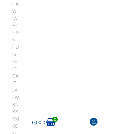
HA
W
IW
HI
HM
N
HU
IS
IG
ID
GA
IT
JA
JW
KN
KK
KM
0
0,00
₴
KO
KU