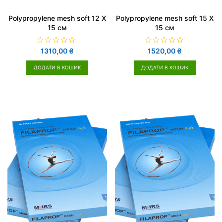
Polypropylene mesh soft 12 X
Polypropylene mesh soft 15 X
15 cм
15 cм
О
О
1310,00
₴
1520,00
₴
ц
ц
і
і
н
н
ДОДАТИ В КОШИК
ДОДАТИ В КОШИК
е
е
н
н
о
о
в
в
0
0
з
з
5
5