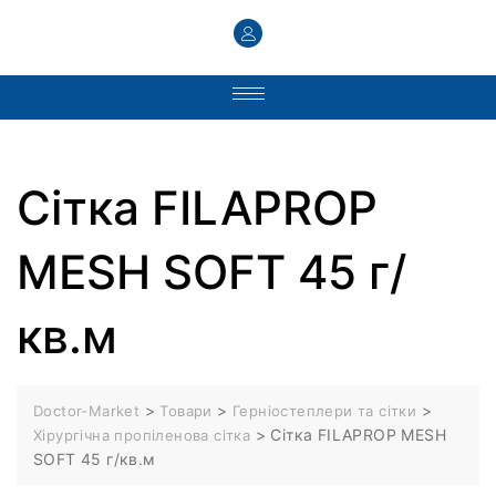
Сітка FILAPROP
MESH SOFT 45 г/
кв.м
>
>
>
Doctor-Market
Товари
Герніостеплери та сітки
>
Сітка FILAPROP MESH
Хірургічна пропіленова сітка
SOFT 45 г/кв.м