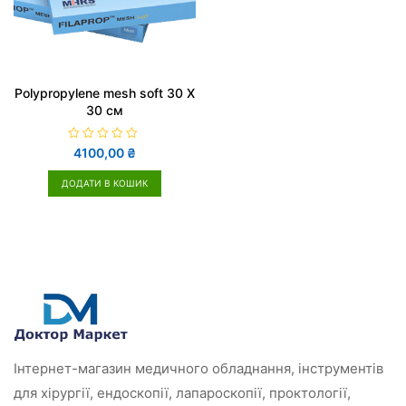
Polypropylene mesh soft 30 X
30 cм
О
4100,00
₴
ц
і
н
ДОДАТИ В КОШИК
е
н
о
в
0
з
5
Інтернет-магазин медичного обладнання, інструментів
для хірургії, ендоскопії, лапароскопії, проктології,