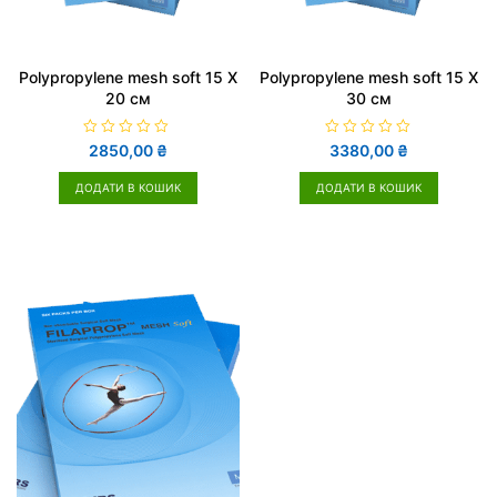
Polypropylene mesh soft 15 X
Polypropylene mesh soft 15 X
20 cм
30 cм
О
О
2850,00
₴
3380,00
₴
ц
ц
і
і
н
н
ДОДАТИ В КОШИК
ДОДАТИ В КОШИК
е
е
н
н
о
о
в
в
0
0
з
з
5
5