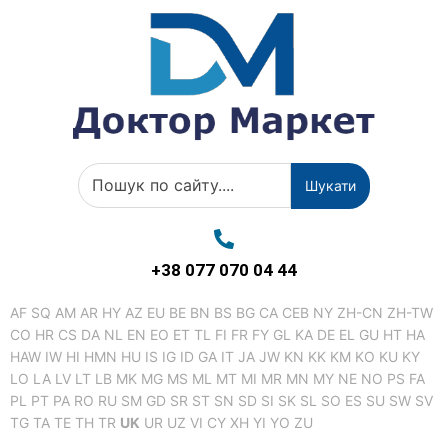
Шукати
+38 077 070 04 44
AF
SQ
AM
AR
HY
AZ
EU
BE
BN
BS
BG
CA
CEB
NY
ZH-CN
ZH-TW
CO
HR
CS
DA
NL
EN
EO
ET
TL
FI
FR
FY
GL
KA
DE
EL
GU
HT
HA
HAW
IW
HI
HMN
HU
IS
IG
ID
GA
IT
JA
JW
KN
KK
KM
KO
KU
KY
LO
LA
LV
LT
LB
MK
MG
MS
ML
MT
MI
MR
MN
MY
NE
NO
PS
FA
PL
PT
PA
RO
RU
SM
GD
SR
ST
SN
SD
SI
SK
SL
SO
ES
SU
SW
SV
TG
TA
TE
TH
TR
UK
UR
UZ
VI
CY
XH
YI
YO
ZU