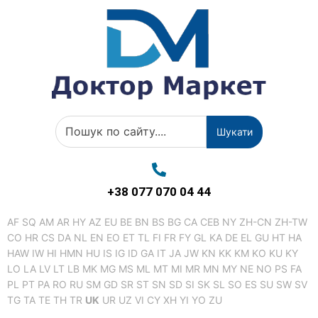
Шукати
+38 077 070 04 44
AF
SQ
AM
AR
HY
AZ
EU
BE
BN
BS
BG
CA
CEB
NY
ZH-CN
ZH-TW
CO
HR
CS
DA
NL
EN
EO
ET
TL
FI
FR
FY
GL
KA
DE
EL
GU
HT
HA
HAW
IW
HI
HMN
HU
IS
IG
ID
GA
IT
JA
JW
KN
KK
KM
KO
KU
KY
LO
LA
LV
LT
LB
MK
MG
MS
ML
MT
MI
MR
MN
MY
NE
NO
PS
FA
PL
PT
PA
RO
RU
SM
GD
SR
ST
SN
SD
SI
SK
SL
SO
ES
SU
SW
SV
TG
TA
TE
TH
TR
UK
UR
UZ
VI
CY
XH
YI
YO
ZU