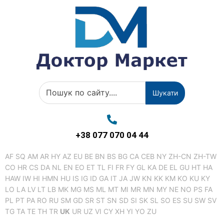
Шукати
+38 077 070 04 44
AF
SQ
AM
AR
HY
AZ
EU
BE
BN
BS
BG
CA
CEB
NY
ZH-CN
ZH-TW
CO
HR
CS
DA
NL
EN
EO
ET
TL
FI
FR
FY
GL
KA
DE
EL
GU
HT
HA
HAW
IW
HI
HMN
HU
IS
IG
ID
GA
IT
JA
JW
KN
KK
KM
KO
KU
KY
LO
LA
LV
LT
LB
MK
MG
MS
ML
MT
MI
MR
MN
MY
NE
NO
PS
FA
PL
PT
PA
RO
RU
SM
GD
SR
ST
SN
SD
SI
SK
SL
SO
ES
SU
SW
SV
TG
TA
TE
TH
TR
UK
UR
UZ
VI
CY
XH
YI
YO
ZU