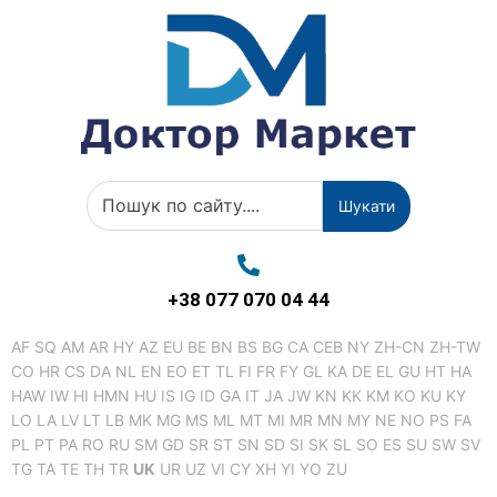
Шукати
+38 077 070 04 44
AF
SQ
AM
AR
HY
AZ
EU
BE
BN
BS
BG
CA
CEB
NY
ZH-CN
ZH-TW
CO
HR
CS
DA
NL
EN
EO
ET
TL
FI
FR
FY
GL
KA
DE
EL
GU
HT
HA
HAW
IW
HI
HMN
HU
IS
IG
ID
GA
IT
JA
JW
KN
KK
KM
KO
KU
KY
LO
LA
LV
LT
LB
MK
MG
MS
ML
MT
MI
MR
MN
MY
NE
NO
PS
FA
PL
PT
PA
RO
RU
SM
GD
SR
ST
SN
SD
SI
SK
SL
SO
ES
SU
SW
SV
TG
TA
TE
TH
TR
UK
UR
UZ
VI
CY
XH
YI
YO
ZU