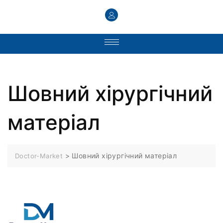
Шовний хiрургiчний
матеріал
>
Шовний хiрургiчний матеріал
Doctor-Market