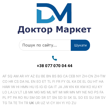
Шукати
+38 077 070 04 44
AF
SQ
AM
AR
HY
AZ
EU
BE
BN
BS
BG
CA
CEB
NY
ZH-CN
ZH-TW
CO
HR
CS
DA
NL
EN
EO
ET
TL
FI
FR
FY
GL
KA
DE
EL
GU
HT
HA
HAW
IW
HI
HMN
HU
IS
IG
ID
GA
IT
JA
JW
KN
KK
KM
KO
KU
KY
LO
LA
LV
LT
LB
MK
MG
MS
ML
MT
MI
MR
MN
MY
NE
NO
PS
FA
PL
PT
PA
RO
RU
SM
GD
SR
ST
SN
SD
SI
SK
SL
SO
ES
SU
SW
SV
TG
TA
TE
TH
TR
UK
UR
UZ
VI
CY
XH
YI
YO
ZU