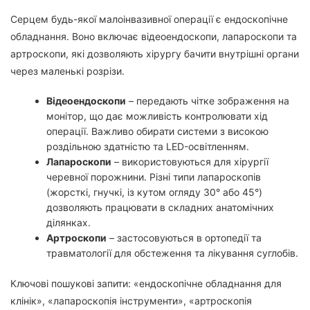
Серцем будь-якої малоінвазивної операції є ендоскопічне
обладнання. Воно включає відеоендоскопи, лапароскопи та
артроскопи, які дозволяють хірургу бачити внутрішні органи
через маленькі розрізи.
Відеоендоскопи
– передають чітке зображення на
монітор, що дає можливість контролювати хід
операції. Важливо обирати системи з високою
роздільною здатністю та LED-освітленням.
Лапароскопи
– використовуються для хірургії
черевної порожнини. Різні типи лапароскопів
(жорсткі, гнучкі, із кутом огляду 30° або 45°)
дозволяють працювати в складних анатомічних
ділянках.
Артроскопи
– застосовуються в ортопедії та
травматології для обстеження та лікування суглобів.
Ключові пошукові запити: «ендоскопічне обладнання для
клінік», «лапароскопія інструменти», «артроскопія