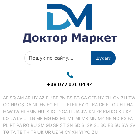
Шукати
+38 077 070 04 44
AF
SQ
AM
AR
HY
AZ
EU
BE
BN
BS
BG
CA
CEB
NY
ZH-CN
ZH-TW
CO
HR
CS
DA
NL
EN
EO
ET
TL
FI
FR
FY
GL
KA
DE
EL
GU
HT
HA
HAW
IW
HI
HMN
HU
IS
IG
ID
GA
IT
JA
JW
KN
KK
KM
KO
KU
KY
LO
LA
LV
LT
LB
MK
MG
MS
ML
MT
MI
MR
MN
MY
NE
NO
PS
FA
PL
PT
PA
RO
RU
SM
GD
SR
ST
SN
SD
SI
SK
SL
SO
ES
SU
SW
SV
TG
TA
TE
TH
TR
UK
UR
UZ
VI
CY
XH
YI
YO
ZU