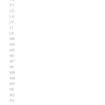
KY
LO
LA
LV
LT
LB
MK
MG
MS
ML
MT
MI
MR
MN
MY
NE
NO
PS