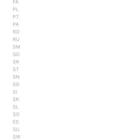
FA
PL
PT
PA
RO
RU
SM
GD
SR
ST
SN
SD
SI
SK
SL
SO
ES
SU
SW