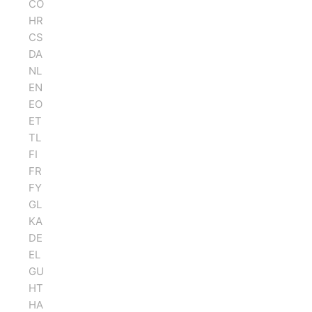
CO
HR
CS
DA
NL
EN
EO
ET
TL
FI
FR
FY
GL
KA
DE
EL
GU
HT
HA