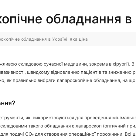
опічне обладнання в У
скопічне обладнання в Україні: яка ціна
ливою складовою сучасної медицини, зокрема в хірургії. В У
інвазивності, швидкому відновленню пацієнтів та зниженню р
емо, як правильно вибрати лапароскопічне обладнання, на що 
ання?
струменти, які використовуються для проведення мінімально
 складовими такого обладнання є лапароскоп (оптичний прила
 для подачі CO₂ для створення операційної порожнини. Всі 