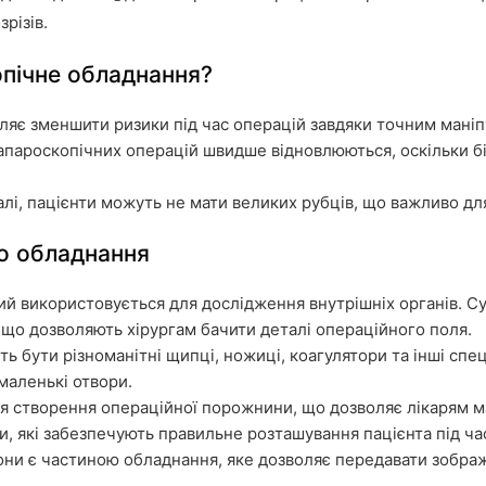
різів.
пічне обладнання?
оляє зменшити ризики під час операцій завдяки точним маніп
 лапароскопічних операцій швидше відновлюються, оскільки б
малі, пацієнти можуть не мати великих рубців, що важливо дл
о обладнання
кий використовується для дослідження внутрішніх органів. С
, що дозволяють хірургам бачити деталі операційного поля.
ть бути різноманітні щипці, ножиці, коагулятори та інші спе
маленькі отвори.
ля створення операційної порожнини, що дозволяє лікарям ма
ли, які забезпечують правильне розташування пацієнта під час
Вони є частиною обладнання, яке дозволяє передавати зображ