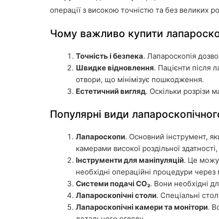
операції з високою точністю та без великих роз
Чому важливо купити лапароско
Точність і безпека
. Лапароскопія дозв
Швидке відновлення
. Пацієнти після
отвори, що мінімізує пошкодження.
Естетичний вигляд
. Оскільки розрізи 
Популярні види лапароскопічног
Лапароскопи
. Основний інструмент, я
камерами високої роздільної здатності
Інструменти для маніпуляцій
. Це можу
необхідні операційні процедури через 
Системи подачі CO₂
. Вони необхідні д
Лапароскопічні столи
. Спеціальні сто
Лапароскопічні камери та монітори
. 
детального огляду.