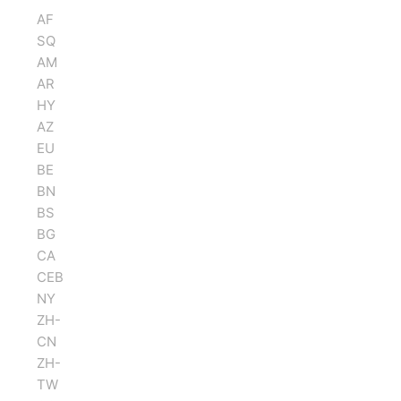
AF
SQ
AM
AR
HY
AZ
EU
BE
BN
BS
BG
CA
CEB
NY
ZH-
CN
ZH-
TW