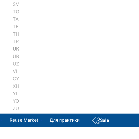
SV
TG
TA
TE
TH
TR
UK
UR
UZ
VI
CY
XH
YI
YO
ZU
Reuse Market
Для практики
Sale