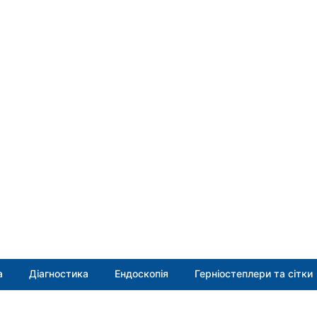
а
Діагностика
Ендоскопія
Герніостеплери та сітки