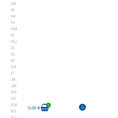
HA
W
IW
HI
HM
N
HU
IS
IG
ID
GA
IT
JA
JW
KN
KK
KM
0
0,00
₴
KO
KU